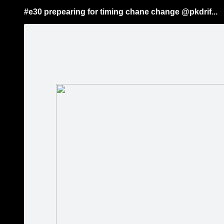
#e30 prepearing for timing chane change @pkdrif...
Pāriet
uz
saturu
Šodien
Ziņas
Galerijas
S
PK drift garage