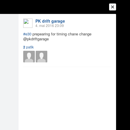
PK drift garage
4. mai 2016 23:09
#e30
prepearing for timing chane change
@pkdriftgarage
2
patīk
Ienākt
Reģistrēties
Vai ienāc ar
a
Draugi
Raksti
Vēstules
e change @pkdrif...