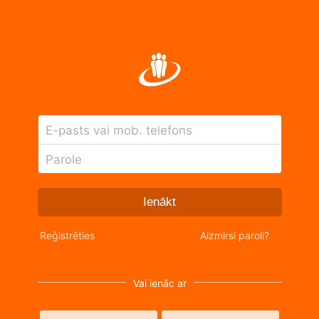
E-pasts vai mob. telefons
Parole
Ienākt
Reģistrēties
Aizmirsi paroli?
Vai ienāc ar