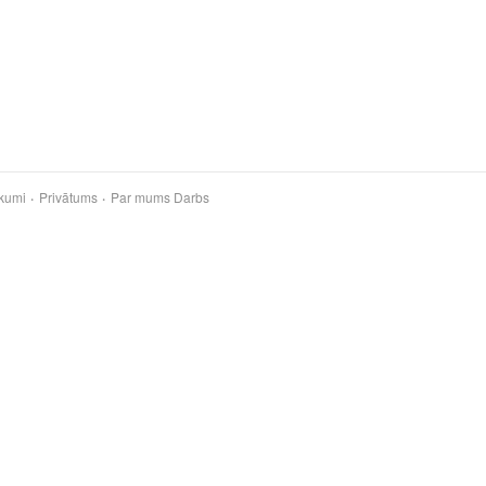
kumi
Privātums
Par mums
Darbs