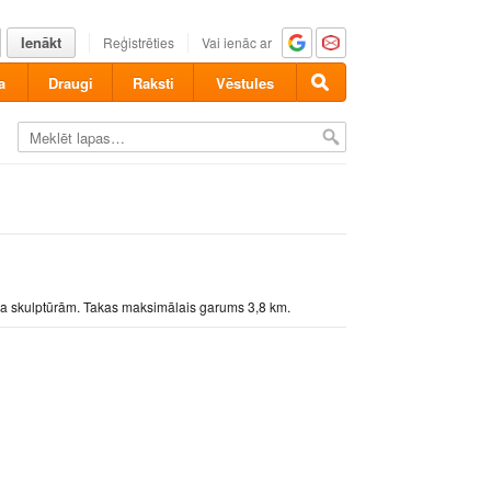
Ienākt
Reģistrēties
Vai ienāc ar
a
Draugi
Raksti
Vēstules
koka skulptūrām. Takas maksimālais garums 3,8 km.