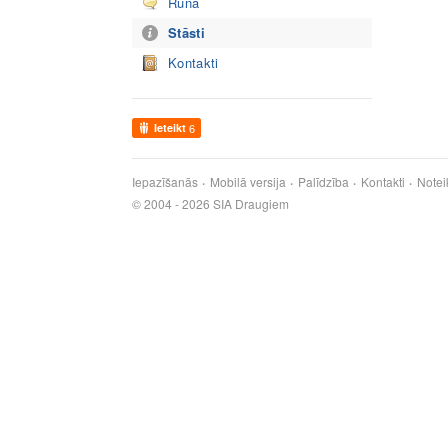
Runā
Stāsti
Kontakti
Ieteikt
6
Iepazīšanās
Mobilā versija
Palīdzība
Kontakti
Notei
© 2004 - 2026 SIA Draugiem