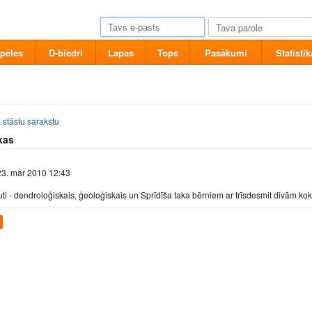
pēles
D-biedri
Lapas
Tops
Pasākumi
Statistik
 stāstu sarakstu
kas
 23. mar 2010 12:43
uti - dendroloģiskais, ģeoloģiskais un Sprīdīša taka bērniem ar trīsdesmit divām 