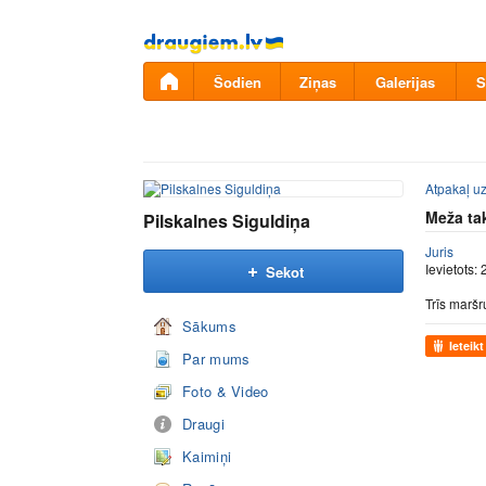
Pāriet
uz
saturu
Šodien
Ziņas
Galerijas
S
Atpakaļ uz
Meža ta
Pilskalnes Siguldiņa
Juris
Ievietots:
Sekot
Trīs maršr
Sākums
Ieteikt
Par mums
Foto & Video
Draugi
Kaimiņi