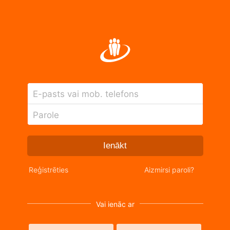
E-pasts vai mob. telefons
Parole
Ienākt
Reģistrēties
Aizmirsi paroli?
Vai ienāc ar