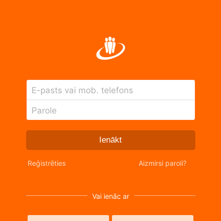
E-pasts vai mob. telefons
Parole
Ienākt
Reģistrēties
Aizmirsi paroli?
Vai ienāc ar