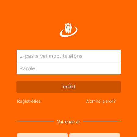
E-pasts vai mob. telefons
Parole
Ienākt
Reģistrēties
Aizmirsi paroli?
Vai ienāc ar