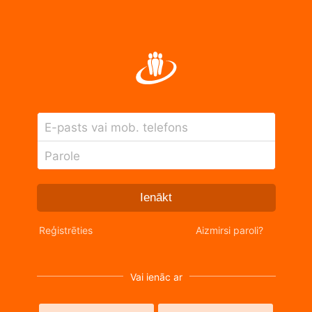
E-pasts vai mob. telefons
Parole
Ienākt
Reģistrēties
Aizmirsi paroli?
Vai ienāc ar