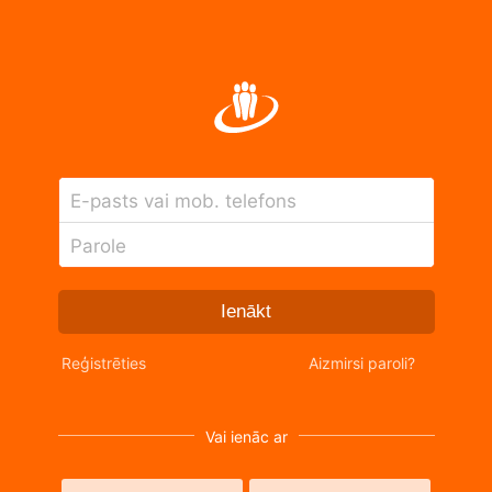
E-pasts vai mob. telefons
Parole
Ienākt
Reģistrēties
Aizmirsi paroli?
Vai ienāc ar