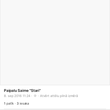
Paipalu Saime "Stari"
8. sep 2016 11:24 · 
 · 
Atvērt attēlu pilnā izmērā
1
patīk
·
3
iesaka