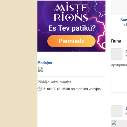
San
(
Runā
7
Medaļas
apstiprin
Pēdējo reizi manīta
5. okt 2018 15:38 no mobilās versijas
6