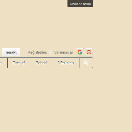
Uzlikt šo ādiņu
Ienākt
Reģistrēties
Vai ienāc ar
a
Draugi
Raksti
Vēstules