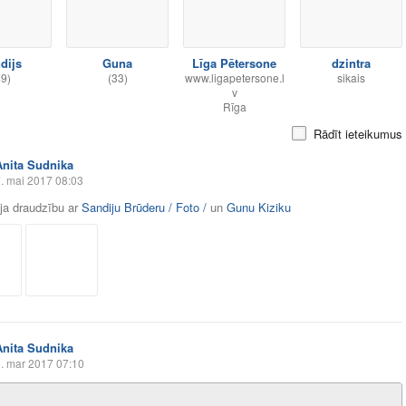
dijs
Guna
Līga Pētersone
dzintra
49)
(33)
www.ligapetersone.l
sikais
v
Rīga
Rādīt ieteikumus
Anita Sudnika
. mai 2017 08:03
āja draudzību ar
Sandiju Brūderu / Foto /
un
Gunu Kiziku
Anita Sudnika
. mar 2017 07:10