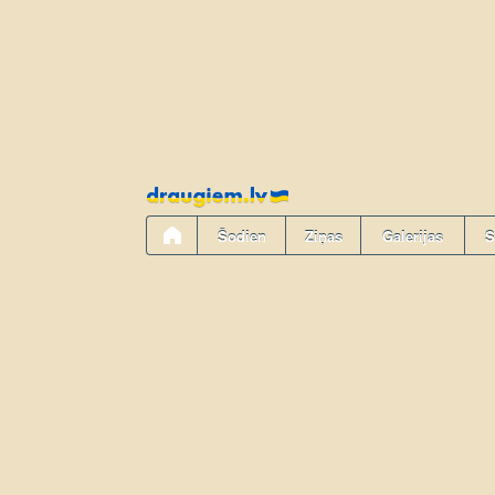
Pāriet
uz
saturu
Šodien
Ziņas
Galerijas
S