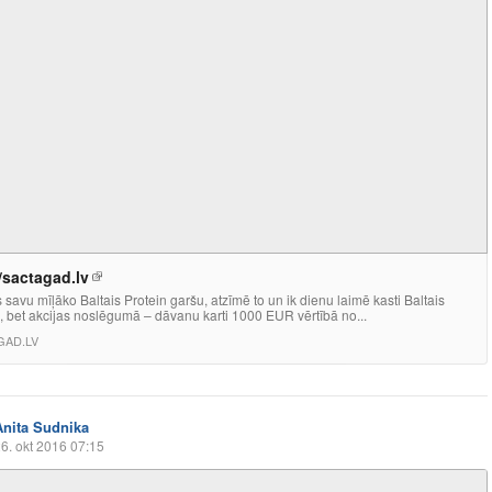
//sactagad.lv
s savu mīļāko Baltais Protein garšu, atzīmē to un ik dienu laimē kasti Baltais
, bet akcijas noslēgumā – dāvanu karti 1000 EUR vērtībā no...
GAD.LV
Anita Sudnika
6. okt 2016 07:15