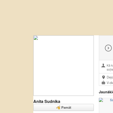
Kā k
soļi
Dejo
V-di
Jaunāki
Anita Sudnika
Pamāt