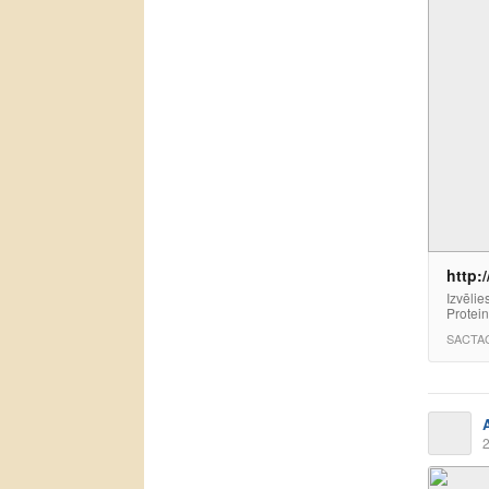
http:
Izvēlie
Protein
SACTA
2