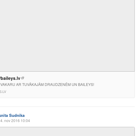
/baileys.lv
 VAKARU AR TUVĀKAJĀM DRAUDZENĒM UN BAILEYS!
S.LV
Anita Sudnika
4. nov 2016 10:04