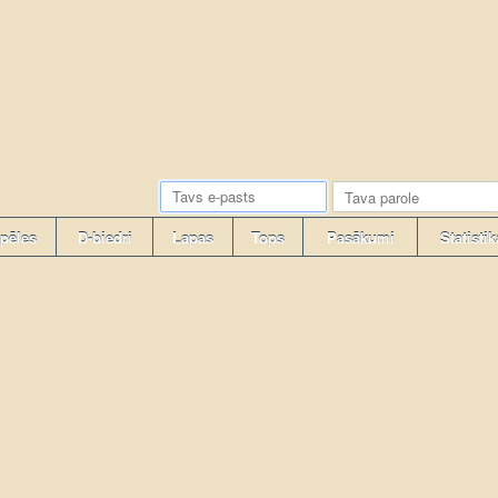
pēles
D-biedri
Lapas
Tops
Pasākumi
Statistik