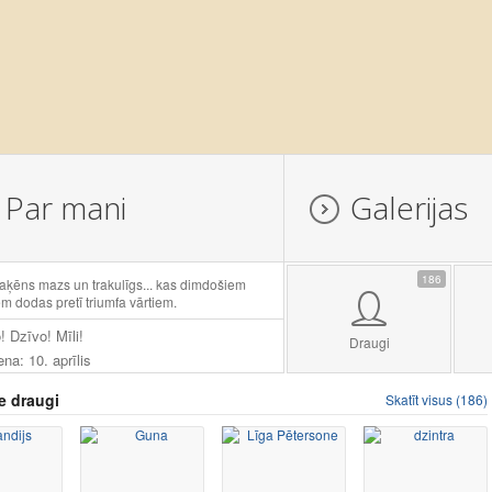
Par mani
Galerijas
186
aķēns mazs un trakulīgs... kas dimdošiem
em dodas pretī triumfa vārtiem.
! Dzīvo! Mīli!
Draugi
ena: 10. aprīlis
e draugi
Skatīt visus (186)