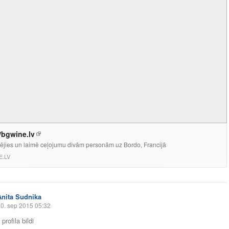
//bgwine.lv
rējies un laimē ceļojumu divām personām uz Bordo, Francijā
E.LV
Anita Sudnika
0. sep 2015 05:32
profila bildi