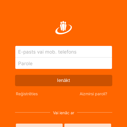
E-pasts vai mob. telefons
Parole
Ienākt
Reģistrēties
Aizmirsi paroli?
Vai ienāc ar