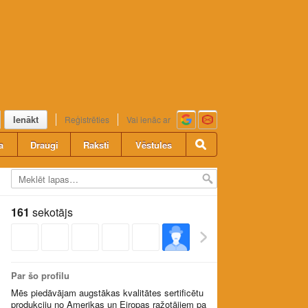
Ienākt
Reģistrēties
Vai ienāc ar
a
Draugi
Raksti
Vēstules
161
sekotājs
Par šo profilu
Mēs piedāvājam augstākas kvalitātes sertificētu
produkciju no Amerikas un Eiropas ražotājiem pa