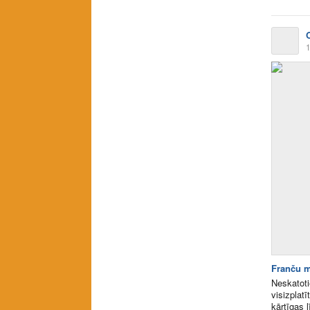
1
Franču m
Neskatoti
visizplat
kārtīgas 