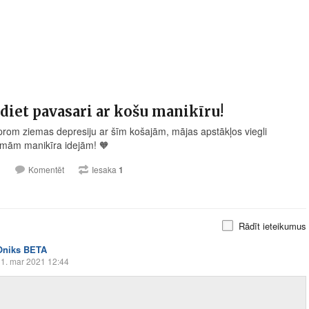
diet pavasari ar košu manikīru!
prom ziemas depresiju ar šīm košajām, mājas apstākļos viegli
amām manikīra idejām!
🧡
1
Komentēt
Iesaka
1
Rādīt ieteikumus
Oniks BETA
1. mar 2021 12:44