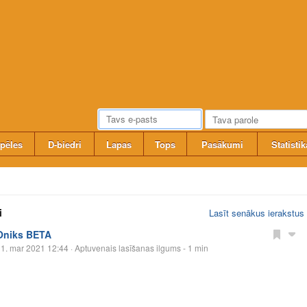
pēles
D-biedri
Lapas
Tops
Pasākumi
Statistik
i
Lasīt senākus ierakstus
Oniks BETA
1. mar 2021 12:44
· Aptuvenais lasīšanas ilgums - 1 min