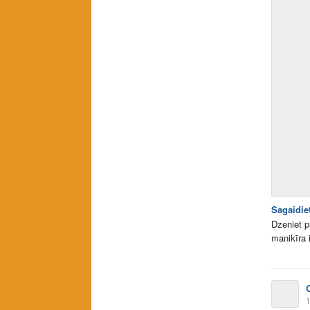
Sagaidie
Dzeniet p
manikīra
1