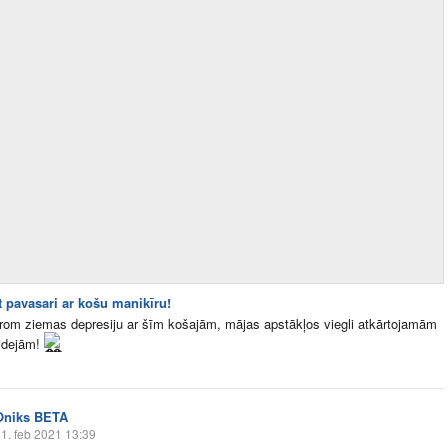
t pavasari ar košu manikīru!
rom ziemas depresiju ar šīm košajām, mājas apstākļos viegli atkārtojamām
 idejām!
Oniks BETA
1. feb 2021 13:39