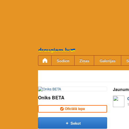
Pāriet
uz
saturu
Šodien
Ziņas
Galerijas
S
Jaunum
Oniks BETA
1
Oficiālā lapa
Sekot