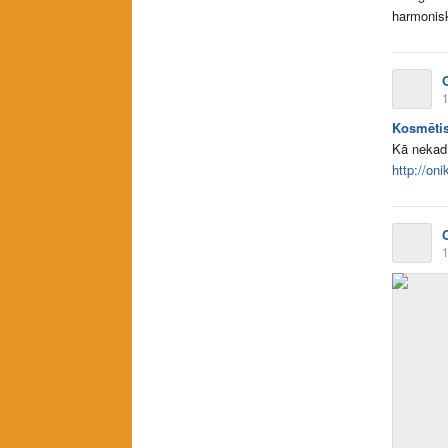
harmoniski
1
Kosmētisk
Kā nekad 
http://on
1