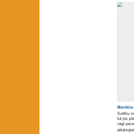
Manikīra
Svētku no
kā jūs pl
nagi pace
atkārtojie