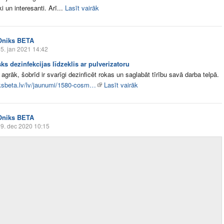
 un interesanti. Arī...
Lasīt vairāk
Oniks BETA
5. jan 2021 14:42
s dezinfekcijas līdzeklis ar pulverizatoru
agrāk, šobrīd ir svarīgi dezinficēt rokas un saglabāt tīrību savā darba telpā.
iksbeta.lv/lv/jaunumi/1580-cosm…
Lasīt vairāk
Oniks BETA
9. dec 2020 10:15