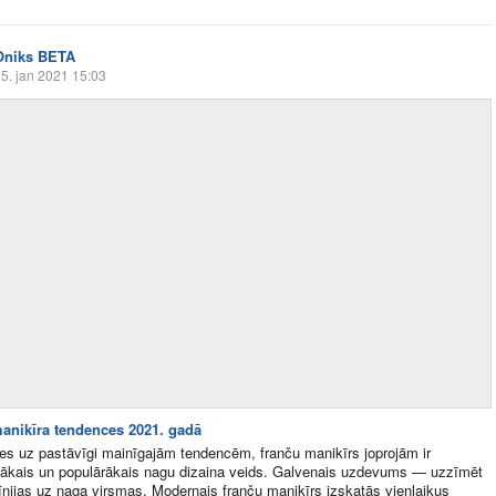
Oniks BETA
5. jan 2021 15:03
anikīra tendences 2021. gadā
es uz pastāvīgi mainīgajām tendencēm, franču manikīrs joprojām ir
ītākais un populārākais nagu dizaina veids. Galvenais uzdevums — uzzīmēt
līnijas uz naga virsmas. Modernais franču manikīrs izskatās vienlaikus