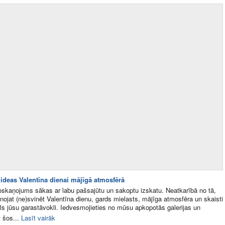
 ideas Valentīna dienai mājīgā atmosfērā
skaņojums sākas ar labu pašsajūtu un sakoptu izskatu. Neatkarībā no tā,
ānojat (ne)svinēt Valentīna dienu, gards mielasts, mājīga atmosfēra un skaisti
ls jūsu garastāvokli. Iedvesmojieties no mūsu apkopotās galerijas un
t šos...
Lasīt vairāk