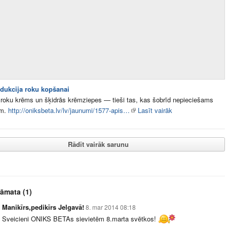
dukcija roku kopšanai
 roku krēms un šķidrās krēmziepes — tieši tas, kas šobrīd nepieciešams
ām.
http://oniksbeta.lv/lv/jaunumi/1577-apis…
Lasīt vairāk
Rādīt vairāk sarunu
rāmata
(1)
Manikīrs,pedikīrs Jelgavā!
8. mar 2014 08:18
Sveicieni ONIKS BETAs sievietēm 8.marta svētkos!