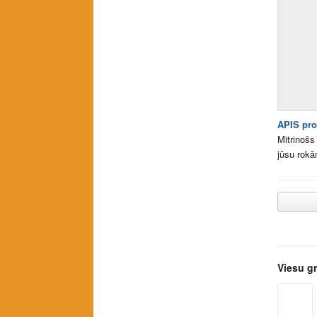
APIS pro
Mitrinošs
jūsu rok
Viesu g