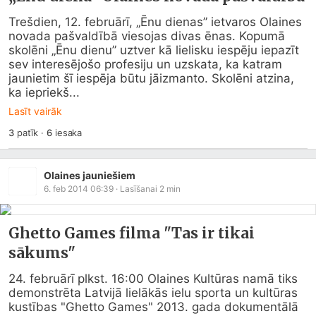
Trešdien, 12. februārī, „Ēnu dienas” ietvaros Olaines 
novada pašvaldībā viesojas divas ēnas. Kopumā 
skolēni „Ēnu dienu” uztver kā lielisku iespēju iepazīt 
sev interesējošo profesiju un uzskata, ka katram 
jaunietim šī iespēja būtu jāizmanto. Skolēni atzina, 
ka iepriekš...
Lasīt vairāk
3
patīk
·
6
iesaka
Olaines jauniešiem
6. feb 2014 06:39
· Lasīšanai
2
min
Ghetto Games filma "Tas ir tikai
sākums"
24. februārī plkst. 16:00 Olaines Kultūras namā tiks 
demonstrēta Latvijā lielākās ielu sporta un kultūras 
kustības "Ghetto Games" 2013. gada dokumentālā 