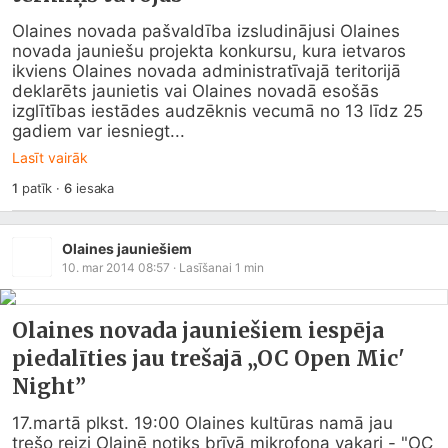
Olaines novada pašvaldība izsludinājusi Olaines 
novada jauniešu projekta konkursu, kura ietvaros 
ikviens Olaines novada administratīvajā teritorijā 
deklarēts jaunietis vai Olaines novadā esošās 
izglītības iestādes audzēknis vecumā no 13 līdz 25 
gadiem var iesniegt...
Lasīt vairāk
1
patīk
·
6
iesaka
Olaines jauniešiem
10. mar 2014 08:57
· Lasīšanai
1
min
Olaines novada jauniešiem iespēja
piedalīties jau trešajā „OC Open Mic'
Night”
17.martā plkst. 19:00 Olaines kultūras namā jau 
trešo reizi Olainē notiks brīvā mikrofona vakari - "OC 