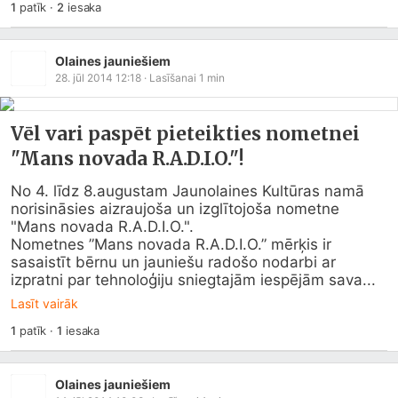
1
patīk
·
2
iesaka
Olaines jauniešiem
28. jūl 2014 12:18
· Lasīšanai
1
min
Vēl vari paspēt pieteikties nometnei
"Mans novada R.A.D.I.O."!
No 4. līdz 8.augustam Jaunolaines Kultūras namā 
norisināsies aizraujoša un izglītojoša nometne 
"Mans novada R.A.D.I.O.". 

Nometnes ”Mans novada R.A.D.I.O.” mērķis ir 
sasaistīt bērnu un jauniešu radošo nodarbi ar 
izpratni par tehnoloģiju sniegtajām iespējām sava...
Lasīt vairāk
1
patīk
·
1
iesaka
Olaines jauniešiem