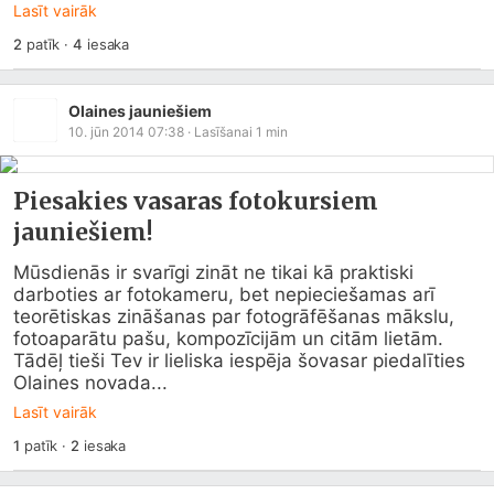
Lasīt vairāk
2
patīk
·
4
iesaka
Olaines jauniešiem
10. jūn 2014 07:38
· Lasīšanai
1
min
Piesakies vasaras fotokursiem
jauniešiem!
Mūsdienās ir svarīgi zināt ne tikai kā praktiski 
darboties ar fotokameru, bet nepieciešamas arī 
teorētiskas zināšanas par fotogrāfēšanas mākslu, 
fotoaparātu pašu, kompozīcijām un citām lietām. 
Tādēļ tieši Tev ir lieliska iespēja šovasar piedalīties 
Olaines novada...
Lasīt vairāk
1
patīk
·
2
iesaka