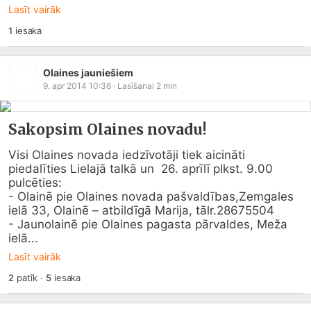
Lasīt vairāk
1
iesaka
Olaines jauniešiem
9. apr 2014 10:36
· Lasīšanai
2
min
Sakopsim Olaines novadu!
Visi Olaines novada iedzīvotāji tiek aicināti 
piedalīties Lielajā talkā un  26. aprīlī plkst. 9.00 
pulcēties:

- Olainē pie Olaines novada pašvaldības,Zemgales 
ielā 33, Olainē – atbildīgā Marija, tālr.28675504

- Jaunolainē pie Olaines pagasta pārvaldes, Meža 
ielā...
Lasīt vairāk
2
patīk
·
5
iesaka