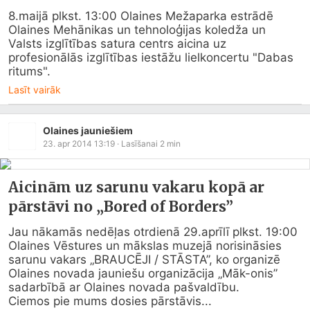
8.maijā plkst. 13:00 Olaines Mežaparka estrādē 
Olaines Mehānikas un tehnoloģijas koledža un 
Valsts izglītības satura centrs aicina uz 
profesionālās izglītības iestāžu lielkoncertu "Dabas 
ritums".
Lasīt vairāk
Olaines jauniešiem
23. apr 2014 13:19
· Lasīšanai
2
min
Aicinām uz sarunu vakaru kopā ar
pārstāvi no „Bored of Borders”
Jau nākamās nedēļas otrdienā 29.aprīlī plkst. 19:00 
Olaines Vēstures un mākslas muzejā norisināsies 
sarunu vakars „BRAUCĒJI / STĀSTA”, ko organizē 
Olaines novada jauniešu organizācija „Māk-onis” 
sadarbībā ar Olaines novada pašvaldību.

Ciemos pie mums dosies pārstāvis...