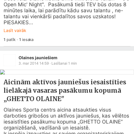
Open Mic' Night".  Pasākumā tieši TEV būs dotas 8 
minūtes laika, lai parādītu kādu savu talantu , ne-
talantu vai vienkārši padalītos savos uzskatos!  
PIESAKIES...
Lasīt vairāk
1
patīk
·
1
iesaka
Olaines jauniešiem
3. mar 2014 14:59
· Lasīšanai
1
min
Aicinām aktīvos jauniešus iesaistīties
lielākajā vasaras pasākumu kopumā
„GHETTO OLAINE"
Olaines Sporta centrs aicina atsaukties visus 
darboties gribošos un aktīvos jauniešus, kas vēlētos 
iesaistīties pasākumu kopuma „GHETTO OLAINE” 
organizēšanā, vadīšanā un iesaistē.

Ir iespēja izpausties ar saviem organizatoriskajiem 