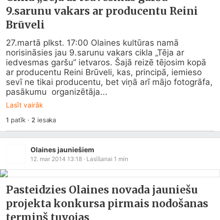
9.sarunu vakars ar producentu Reini
Brūveli
27.martā plkst. 17:00 Olaines kultūras namā 
norisināsies jau 9.sarunu vakars cikla „Tēja ar 
iedvesmas garšu” ietvaros. Šajā reizē tējosim kopā 
ar producentu Reini Brūveli, kas, principā, iemieso 
sevī ne tikai producentu, bet viņā arī mājo fotogrāfa, 
pasākumu  organizētāja...
Lasīt vairāk
1
patīk
·
2
iesaka
Olaines jauniešiem
12. mar 2014 13:18
· Lasīšanai
1
min
Pasteidzies Olaines novada jauniešu
projekta konkursa pirmais nodošanas
termiņš tuvojas