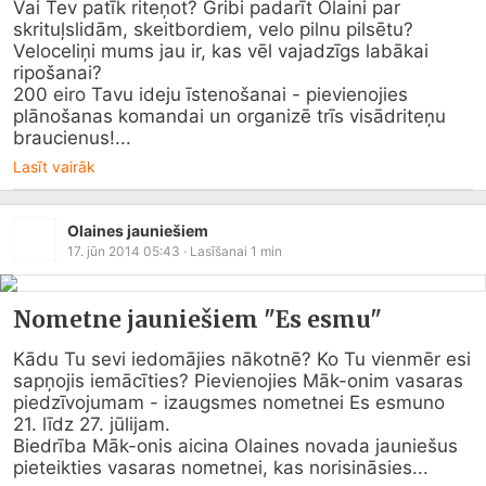
Vai Tev patīk riteņot? Gribi padarīt Olaini par 
skrituļslidām, skeitbordiem, velo pilnu pilsētu? 
Veloceliņi mums jau ir, kas vēl vajadzīgs labākai 
ripošanai?

200 eiro Tavu ideju īstenošanai - pievienojies 
plānošanas komandai un organizē trīs visādriteņu 
braucienus!...
Lasīt vairāk
Olaines jauniešiem
17. jūn 2014 05:43
· Lasīšanai
1
min
Nometne jauniešiem "Es esmu"
Kādu Tu sevi iedomājies nākotnē? Ko Tu vienmēr esi 
sapņojis iemācīties? Pievienojies Māk-onim vasaras 
piedzīvojumam - izaugsmes nometnei Es esmuno 
21. līdz 27. jūlijam.

Biedrība Māk-onis aicina Olaines novada jauniešus 
pieteikties vasaras nometnei, kas norisināsies...