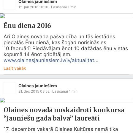
Olaines jauniešiem
15. jan 2016 10:10
· Lasīšanai
1
min
Ēnu diena 2016
Arī Olaines novada pašvaldība un tās iestādes 
piedalās Ēnu dienā, kas šogad norisināsies 
10.februārī! Piedāvājam ēnot 10 dažādas ēnu vietas 
www.olainesjauniesiem.lv/lv/aktualitat...
Lasīt vairāk
Olaines jauniešiem
21. dec 2015 08:52
· Lasīšanai
1
min
Olaines novadā noskaidroti konkursa
“Jauniešu gada balva” laureāti
17. decembra vakarā Olaines Kultūras namā tika 