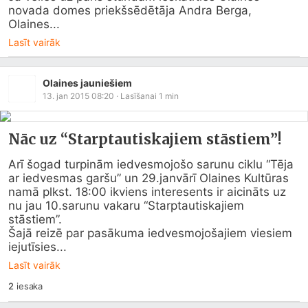
novada domes priekšsēdētāja Andra Berga, 
Olaines...
Lasīt vairāk
Olaines jauniešiem
13. jan 2015 08:20
· Lasīšanai
1
min
Nāc uz “Starptautiskajiem stāstiem”!
Arī šogad turpinām iedvesmojošo sarunu ciklu “Tēja 
ar iedvesmas garšu” un 29.janvārī Olaines Kultūras 
namā plkst. 18:00 ikviens interesents ir aicināts uz 
nu jau 10.sarunu vakaru “Starptautiskajiem 
stāstiem”.

Šajā reizē par pasākuma iedvesmojošajiem viesiem 
iejutīsies...
Lasīt vairāk
2
iesaka