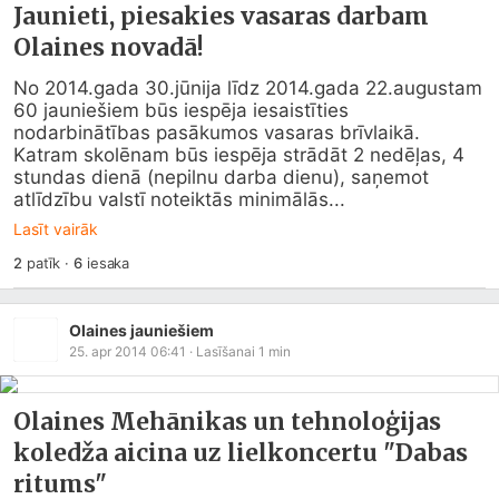
Jaunieti, piesakies vasaras darbam
Olaines novadā!
No 2014.gada 30.jūnija līdz 2014.gada 22.augustam 
60 jauniešiem būs iespēja iesaistīties 
nodarbinātības pasākumos vasaras brīvlaikā. 
Katram skolēnam būs iespēja strādāt 2 nedēļas, 4 
stundas dienā (nepilnu darba dienu), saņemot 
atlīdzību valstī noteiktās minimālās...
Lasīt vairāk
2
patīk
·
6
iesaka
Olaines jauniešiem
25. apr 2014 06:41
· Lasīšanai
1
min
Olaines Mehānikas un tehnoloģijas
koledža aicina uz lielkoncertu "Dabas
ritums"