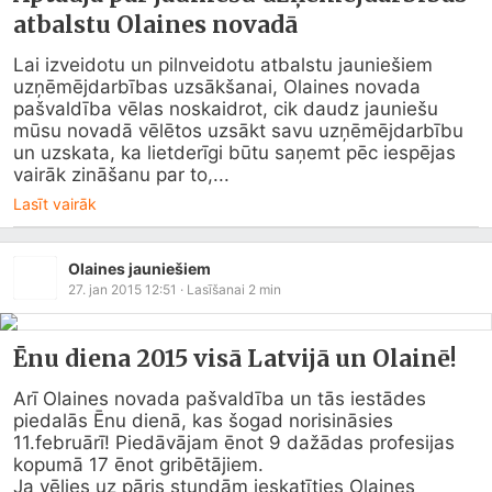
atbalstu Olaines novadā
Lai izveidotu un pilnveidotu atbalstu jauniešiem 
uzņēmējdarbības uzsākšanai, Olaines novada 
pašvaldība vēlas noskaidrot, cik daudz jauniešu 
mūsu novadā vēlētos uzsākt savu uzņēmējdarbību 
un uzskata, ka lietderīgi būtu saņemt pēc iespējas 
vairāk zināšanu par to,...
Lasīt vairāk
Olaines jauniešiem
27. jan 2015 12:51
· Lasīšanai
2
min
Ēnu diena 2015 visā Latvijā un Olainē!
Arī Olaines novada pašvaldība un tās iestādes 
piedalās Ēnu dienā, kas šogad norisināsies 
11.februārī! Piedāvājam ēnot 9 dažādas profesijas 
kopumā 17 ēnot gribētājiem.

Ja vēlies uz pāris stundām ieskatīties Olaines 