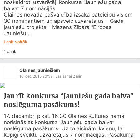
noskaidroti uzvarētāji konkursa “Jauniešu gada 
balva” 7 nominācijās.

Olaines novada pašvaldība izsaka pateicību visiem 
30 nominantiem un apsveic uzvarētājus :  Gada 
jauniešu projekts – Mazens Zibara “Eiropas 
Jauniešu...
Lasīt vairāk
1
patīk
Olaines jauniešiem
16. dec 2015 20:52
· Lasīšanai
2
min
Jau rīt konkursa “Jauniešu gada balva”
noslēguma pasākums!
17. decembrī plkst. 16:30 Olaines Kultūras namā 
norisināsies konkursa “Jauniešu gada balva” 
noslēguma pasākums. Uz to aicinām ikvienu, lai 
kopīgi sveiktu uzvarētājus 7 nominācijās. Pasākuma 