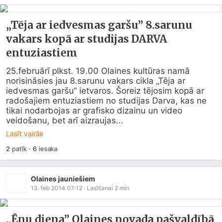
„Tēja ar iedvesmas garšu” 8.sarunu
vakars kopā ar studijas DARVA
entuziastiem
25.februārī plkst. 19.00 Olaines kultūras namā 
norisināsies jau 8.sarunu vakars cikla „Tēja ar 
iedvesmas garšu” ietvaros. Šoreiz tējosim kopā ar 
radošajiem entuziastiem no studijas Darva, kas ne 
tikai nodarbojas ar grafisko dizainu un video 
veidošanu, bet arī aizraujas...
Lasīt vairāk
2
patīk
·
6
iesaka
Olaines jauniešiem
13. feb 2014 07:12
· Lasīšanai
2
min
„Ēnu diena” Olaines novada pašvaldībā