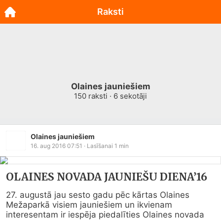
Raksti
Olaines jauniešiem
150
raksti ·
6
sekotāji
Olaines jauniešiem
16. aug 2016 07:51
· Lasīšanai
1
min
OLAINES NOVADA JAUNIEŠU DIENA’16
27. augustā jau sesto gadu pēc kārtas Olaines 
Mežaparkā visiem jauniešiem un ikvienam 
interesentam ir iespēja piedalīties Olaines novada 