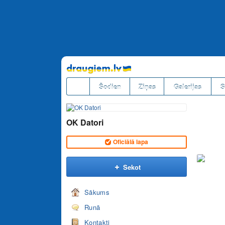
Pāriet
uz
saturu
Šodien
Ziņas
Galerijas
S
OK Datori
Oficiālā lapa
Sekot
Sākums
Runā
Kontakti