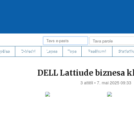
pēles
D-biedri
Lapas
Tops
Pasākumi
Statistik
DELL Lattiude biznesa k
3 attēli • 7. mai 2025 09:33