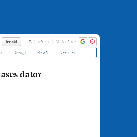
Ienākt
Reģistrēties
Vai ienāc ar
a
Draugi
Raksti
Vēstules
lases dator