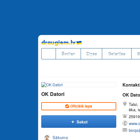
Pāriet
uz
saturu
Šodien
Ziņas
Galerijas
S
Kontakt
OK Datori
OK Dato
Talsi,
Oficiālā lapa
ēka, i
25919
Sekot
www.ok
birojs
Sākums