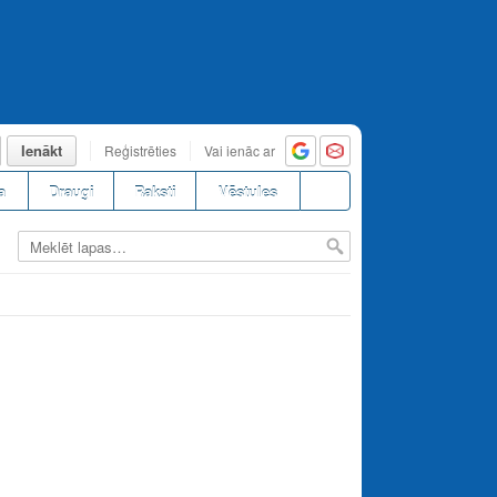
Ienākt
Reģistrēties
Vai ienāc ar
a
Draugi
Raksti
Vēstules