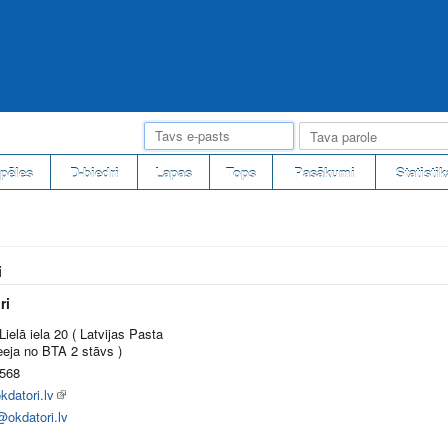
pēles
D-biedri
Lapas
Tops
Pasākumi
Statistik
i
ri
 Lielā iela 20 ( Latvijas Pasta
eeja no BTA 2 stāvs )
568
datori.lv
@okdatori.lv