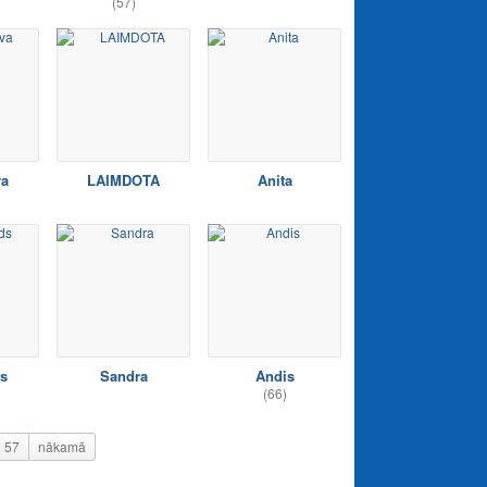
(57)
va
LAIMDOTA
Anita
s
Sandra
Andis
(66)
57
nākamā