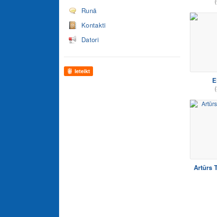
(
Runā
Kontakti
Datori
Ieteikt
E
(
Artūrs 