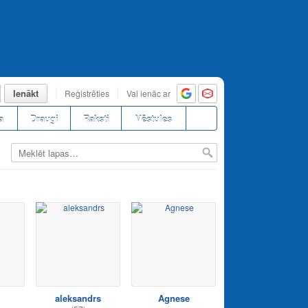
Ienākt
Reģistrēties
Vai ienāc ar
a
Draugi
Raksti
Vēstules
aleksandrs
Agnese