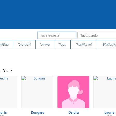
pēles
D-biedri
Lapas
Tops
Pasākumi
Statistik
 -
Visi
dris
Dungārs
Dzidra
Lauris