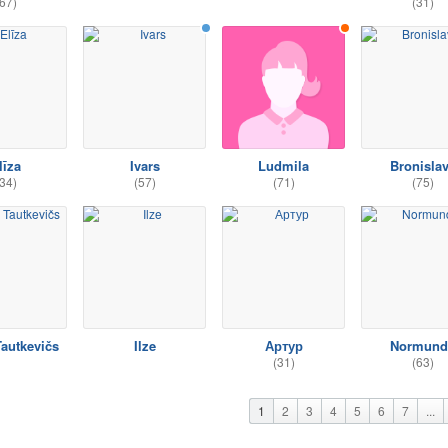
67)
(31)
līza
Ivars
Ludmila
Bronisla
34)
(57)
(71)
(75)
Tautkevičs
Ilze
Артур
Normund
(31)
(63)
1
2
3
4
5
6
7
...