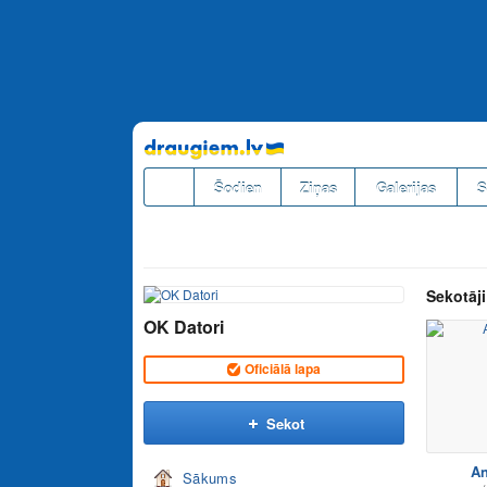
Pāriet
uz
saturu
Šodien
Ziņas
Galerijas
S
Sekotāji
OK Datori
Oficiālā lapa
Sekot
An
Sākums