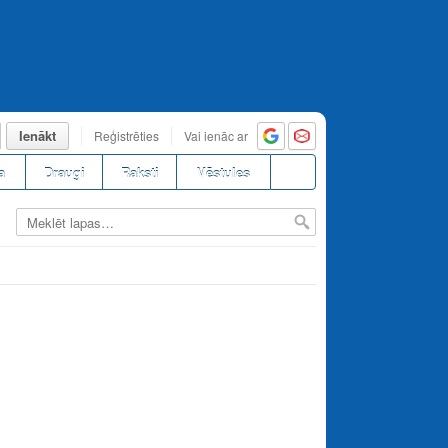
Ienākt
Reģistrēties
Vai ienāc ar
a
Draugi
Raksti
Vēstules