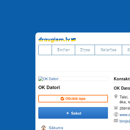
Pāriet
uz
saturu
Šodien
Ziņas
Galerijas
S
Kontakt
OK Datori
OK Dato
Talsi,
Oficiālā lapa
ēka, i
25919
Sekot
www.ok
birojs
Sākums