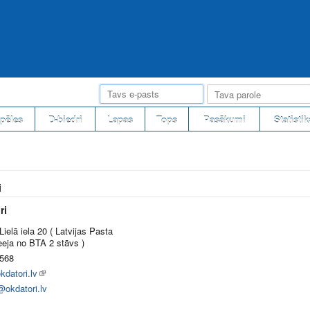
pēles
D-biedri
Lapas
Tops
Pasākumi
Statistik
i
ri
 Lielā iela 20 ( Latvijas Pasta
eeja no BTA 2 stāvs )
568
datori.lv
@okdatori.lv