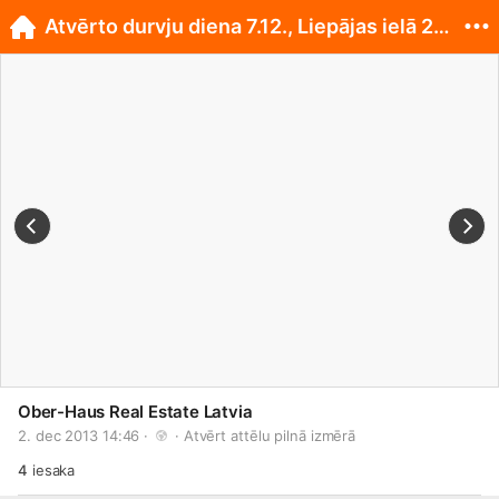
Atvērto durvju diena 7.12., Liepājas ielā 2, Rīgā!
Ober-Haus Real Estate Latvia
2. dec 2013 14:46 · 
 · 
Atvērt attēlu pilnā izmērā
4
iesaka