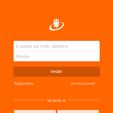
E-pasts vai mob. telefons
Parole
Ienākt
Reģistrēties
Aizmirsi paroli?
Vai ienāc ar