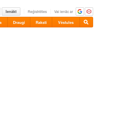
Ienākt
Reģistrēties
Vai ienāc ar
a
Draugi
Raksti
Vēstules