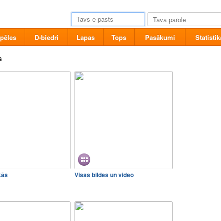
pēles
D-biedri
Lapas
Tops
Pasākumi
Statistik
s
kās
Visas bildes un video