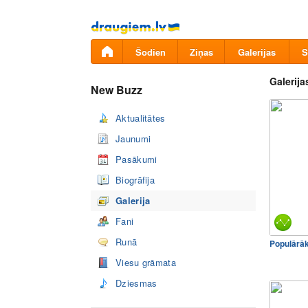
Pāriet
uz
saturu
Šodien
Ziņas
Galerijas
S
Galerija
New Buzz
Aktualitātes
Jaunumi
Pasākumi
Biogrāfija
Galerija
Fani
Runā
Populārā
Viesu grāmata
Dziesmas