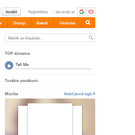
Ienākt
Reģistrēties
Vai ienāc ar
a
Draugi
Raksti
Vēstules
TOP dziesma
Tell Me
Tuvākie pasākumi
Mūzika
Atvērt jaunā logā