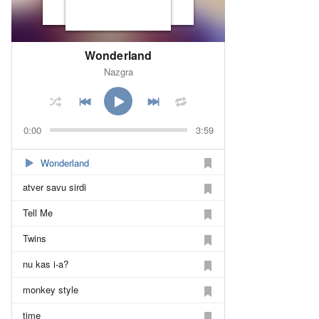
Wonderland
Nazgra
0:00
3:59
Wonderland
atver savu sirdi
Tell Me
Twins
nu kas i-a?
monkey style
time