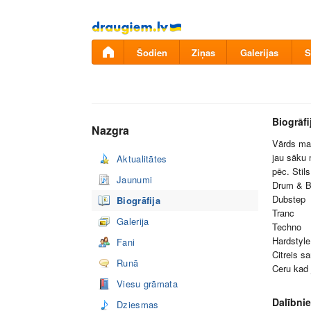
Pāriet
uz
saturu
Šodien
Ziņas
Galerijas
S
Biogrāfi
Nazgra
Vārds man
jau sāku 
Aktualitātes
pēc. Stil
Jaunumi
Drum & 
Dubstep
Biogrāfija
Tranc
Galerija
Techno
Hardstyle
Fani
Citreis s
Runā
Ceru kad
Viesu grāmata
Dalībnie
Dziesmas