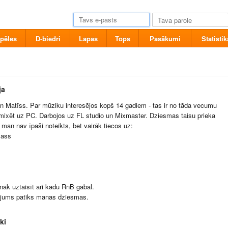
pēles
D-biedri
Lapas
Tops
Pasākumi
Statistik
ja
 Matīss. Par mūziku interesējos kopš 14 gadiem - tas ir no tāda vecumu
mixēt uz PC. Darbojos uz FL studio un Mixmaster. Dziesmas taisu prieka
s man nav īpaši noteikts, bet vairāk tiecos uz:
Bass
anāk uztaisīt ari kadu RnB gabal.
 jums patiks manas dziesmas.
ki