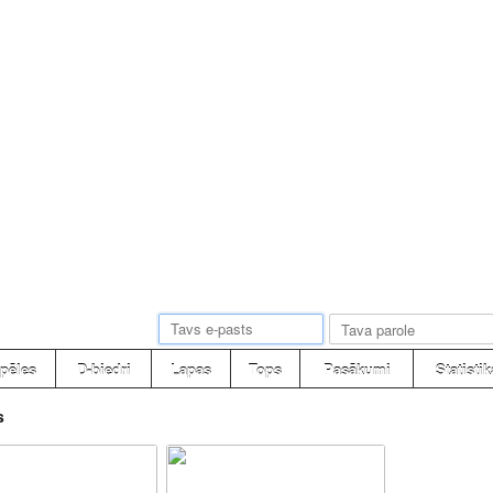
pēles
D-biedri
Lapas
Tops
Pasākumi
Statistik
s