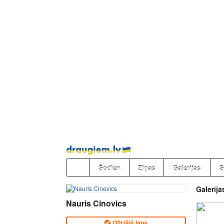
Pāriet
uz
saturu
Šodien
Ziņas
Galerijas
S
Galerija
Nauris Cinovics
Oficiālā lapa