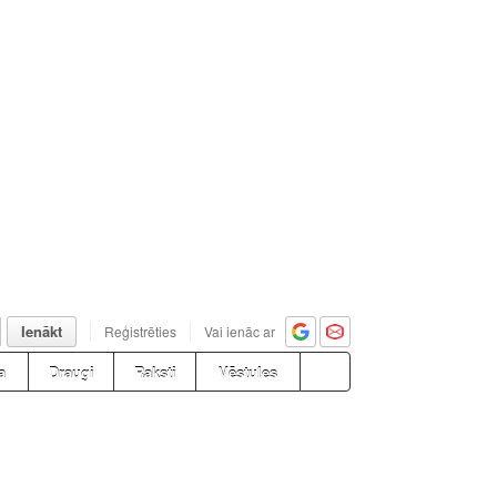
Ienākt
Reģistrēties
Vai ienāc ar
a
Draugi
Raksti
Vēstules