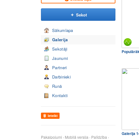
Sekot
Sākumlapa
Galerija
Sekotāji
Populārā
Jaunumi
Partneri
Darbinieki
Runā
Kontakti
Ieteikt
Galerija 
Pakalpojumi
Mobilā versija
Palīdzība