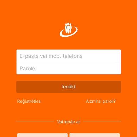
E-pasts vai mob. telefons
Parole
Ienākt
Reģistrēties
Aizmirsi paroli?
Vai ienāc ar