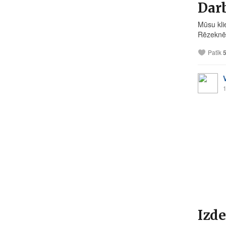
Darb
Mūsu kli
Rēzeknē,
Patīk
1
Izde