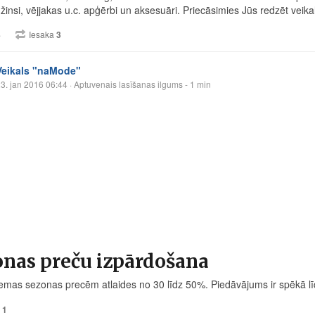
žinsi, vējjakas u.c. apģērbi un aksesuāri. Priecāsimies Jūs redzēt veika
4
Iesaka
3
Veikals "naMode"
3. jan 2016 06:44
· Aptuvenais lasīšanas ilgums - 1 min
onas preču izpārdošana
emas sezonas precēm atlaides no 30 līdz 50%. Piedāvājums ir spēkā lī
a
1