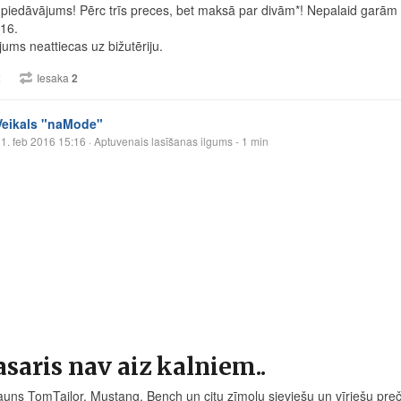
 piedāvājums! Pērc trīs preces, bet maksā par divām*! Nepalaid garām 
16.
jums neattiecas uz bižutēriju.
2
Iesaka
2
Veikals "naMode"
1. feb 2016 15:16
· Aptuvenais lasīšanas ilgums - 1 min
saris nav aiz kalniem..
jauns TomTailor, Mustang, Bench un citu zīmolu sieviešu un vīriešu pr