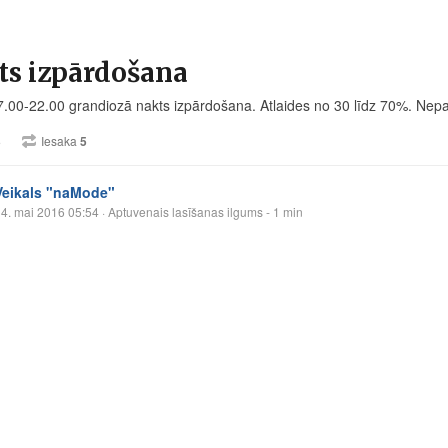
ts izpārdošana
7.00-22.00 grandiozā nakts izpārdošana. Atlaides no 30 līdz 70%. Ne
3
Iesaka
5
Veikals "naMode"
4. mai 2016 05:54
· Aptuvenais lasīšanas ilgums - 1 min