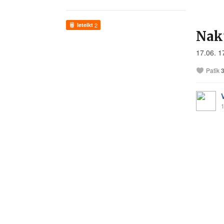
Ieteikt
2
Nak
17.06. 1
Patīk
1