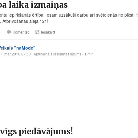
a laika izmaiņas
entu iepirkšanās ērtībai, esam uzsākuši darbu arī svētdienās no plkst. 
 Atbrīvošanas alejā 121!
5
Komentēt
Iesaka
3
Veikals "naMode"
7. mar 2016 07:50
· Aptuvenais lasīšanas ilgums - 1 min
vīgs piedāvājums!