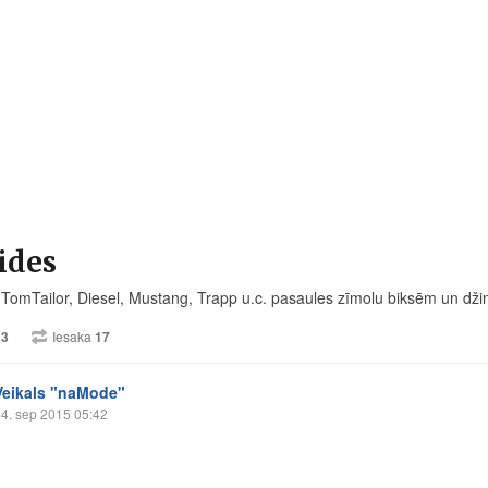
ides
 TomTailor, Diesel, Mustang, Trapp u.c. pasaules zīmolu biksēm un dži
13
Iesaka
17
Veikals "naMode"
4. sep 2015 05:42