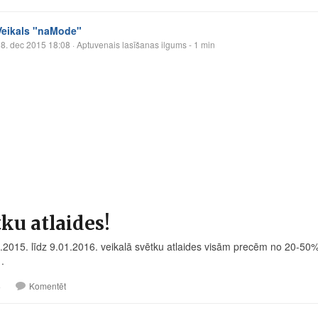
Veikals "naMode"
8. dec 2015 18:08
· Aptuvenais lasīšanas ilgums - 1 min
ku atlaides!
.2015. līdz 9.01.2016. veikalā svētku atlaides visām precēm no 20-50
.
3
Komentēt