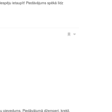
iespēju ietaupīt! Piedāvājums spēkā līdz
eču pievedums. Piedāvājumā džemperi, krekli,