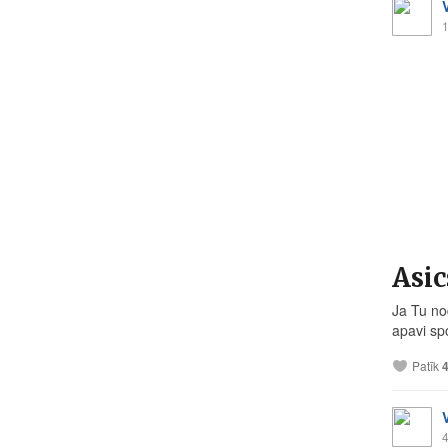
1
Asic
Ja Tu no
apavi sp
Patīk
4