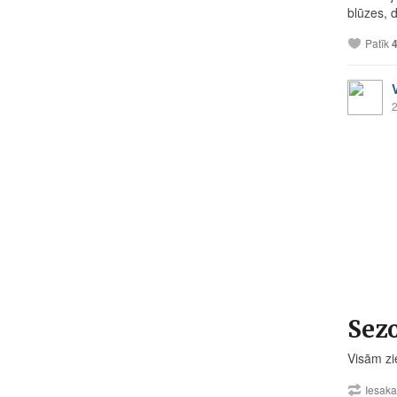
blūzes, d
Patīk
2
Sez
Visām zi
Iesak