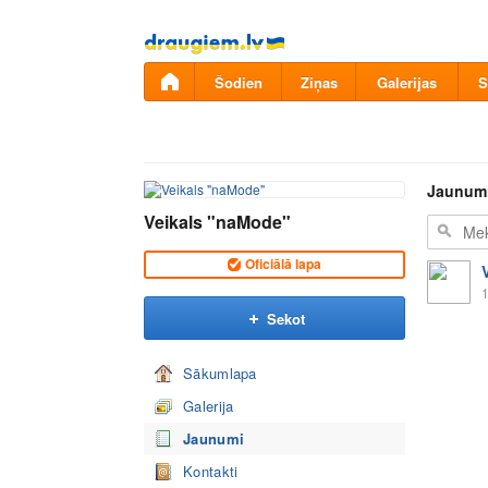
Pāriet
uz
saturu
Šodien
Ziņas
Galerijas
S
Jaunum
Veikals "naMode"
Oficiālā lapa
1
Sekot
Sākumlapa
Galerija
Jaunumi
Kontakti