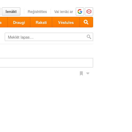
Ienākt
Reģistrēties
Vai ienāc ar
a
Draugi
Raksti
Vēstules