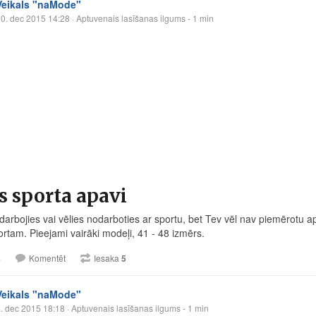
Veikals "naMode"
0. dec 2015 14:28
· Aptuvenais lasīšanas ilgums - 1 min
s sporta apavi
darbojies vai vēlies nodarboties ar sportu, bet Tev vēl nav piemērotu a
ortam. Pieejami vairāki modeļi, 41 - 48 izmērs.
4
Komentēt
Iesaka
5
Veikals "naMode"
. dec 2015 18:18
· Aptuvenais lasīšanas ilgums - 1 min