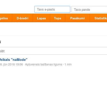
pēles
D-biedri
Lapas
Tops
Pasākumi
Statistik
i
Veikals "naMode"
6. jūn 2016 19:06
· Aptuvenais lasīšanas ilgums - 1 min