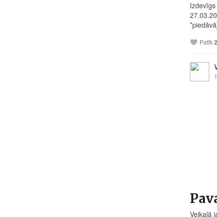
Izdevīgs
27.03.20
*piedāvā
Patīk
1
Pava
Veikalā 