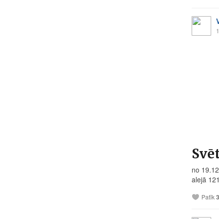
1
Svēt
no 19.12
alejā 121
Patīk