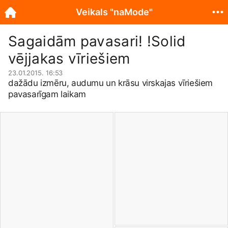
Veikals "naMode"
Sagaidām pavasari! !Solid
vējjakas vīriešiem
23.01.2015. 16:53
dažādu izmēru, audumu un krāsu virskajas vīriešiem
pavasarīgam laikam