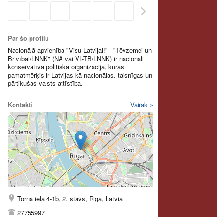
Par šo profilu
Nacionālā apvienība "Visu Latvijai!" - "Tēvzemei un
Brīvībai/LNNK" (NA vai VL-TB/LNNK) ir nacionāli
konservatīva politiska organizācija, kuras
pamatmērķis ir Latvijas kā nacionālas, taisnīgas un
pārtikušas valsts attīstība.
Kontakti
Vairāk »
Torņa iela 4-1b, 2. stāvs, Riga, Latvia
27755997