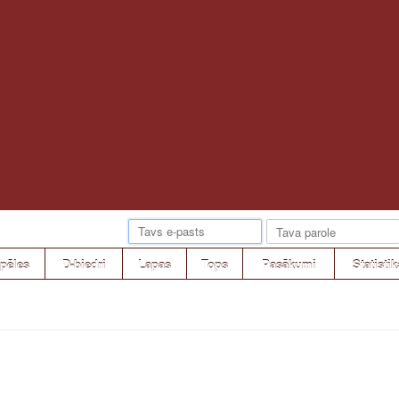
pēles
D-biedri
Lapas
Tops
Pasākumi
Statistik