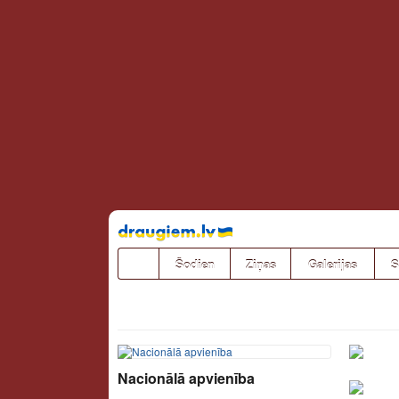
Pāriet
uz
saturu
Šodien
Ziņas
Galerijas
S
Nacionālā apvienība