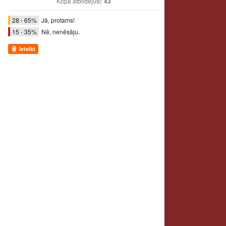
Kopā atbildējuši:
43
28 - 65%
Jā, protams!
15 - 35%
Nē, nenēsāju.
Ieteikt