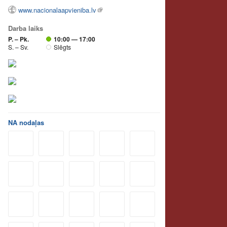
www.nacionalaapvieniba.lv
Darba laiks
P. – Pk.
10:00 — 17:00
S. – Sv.
Slēgts
NA nodaļas