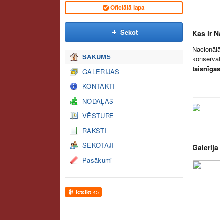
Oficiālā lapa
Sekot
Kas ir 
Nacionālā
SĀKUMS
konservat
taisnīgas
GALERIJAS
KONTAKTI
NODAĻAS
VĒSTURE
RAKSTI
SEKOTĀJI
Galerija
Pasākumi
Ieteikt
45