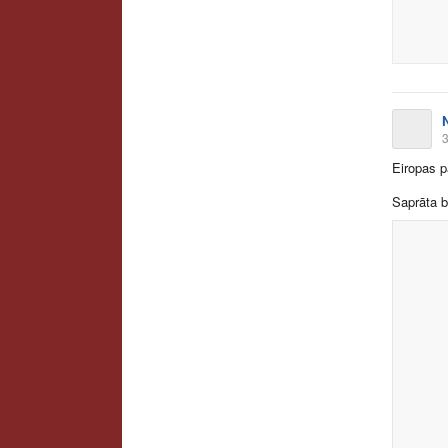
3
Eiropas p
Saprāta b