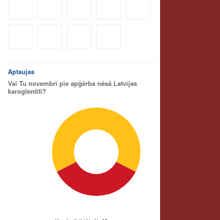
Aptaujas
Vai Tu novembrī pie apģērba nēsā Latvijas
karoglentīti?