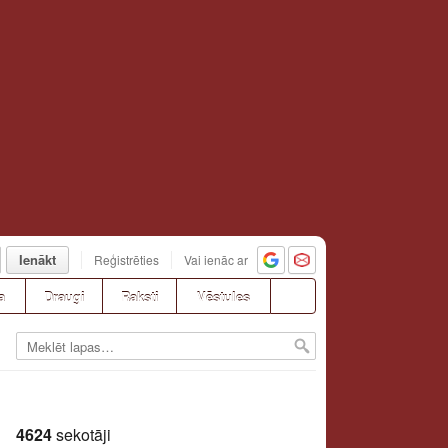
Ienākt
Reģistrēties
Vai ienāc ar
a
Draugi
Raksti
Vēstules
4624
sekotāji