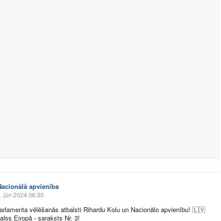
Nacionālā apvienība
. jūn 2024 06:30
arlamenta vēlēšanās atbalsti Rihardu Kolu un Nacionālo apvienību!
🇱🇻
alss Eiropā - saraksts Nr. 3!