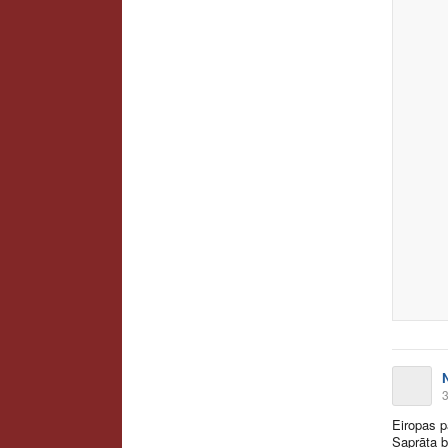
3
Eiropas p
Saprāta b