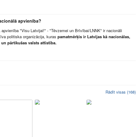
Nacionālā apvienība?
 apvienība "Visu Latvijai!" - "Tēvzemei un Brīvībai/LNNK" ir nacionāli
īva politiska organizācija, kuras
pamatmērķis ir Latvijas kā nacionālas,
 un pārtikušas valsts attīstība.
Rādīt visas (168)