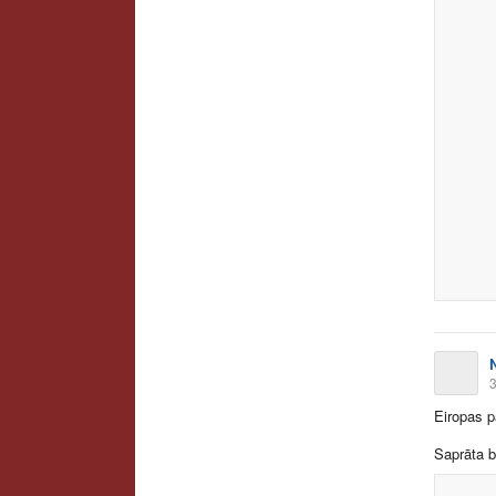
3
Eiropas p
Saprāta b