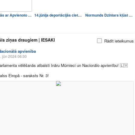
NA tikšanās ar Apvienoto sa…
14.jūnija deportācijās ciet…
Normunds Dzintars kļūst par…
šīs ziņas draugiem | IESAKI
Rādīt ieteikumus
Nacionālā apvienība
. jūn 2024 06:30
arlamenta vēlēšanās atbalsti Ināru Mūrnieci un Nacionālo apvienību!
🇱🇻
alss Eiropā - saraksts Nr. 3!