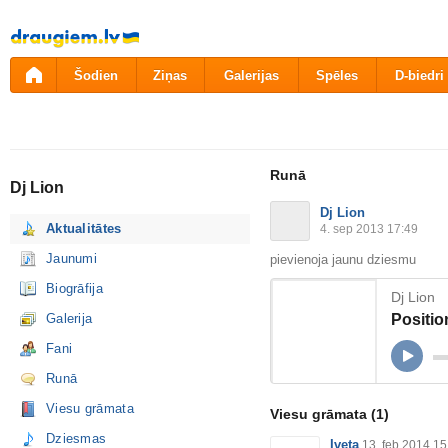
Pāriet
uz
saturu
Šodien
Ziņas
Galerijas
Spēles
D-biedri
Runā
Dj Lion
Dj Lion
Aktualitātes
4. sep 2013 17:49
Jaunumi
pievienoja jaunu dziesmu
Biogrāfija
Dj Lion
Positio
Galerija
Fani
Runā
Viesu grāmata
Viesu grāmata
(1)
Dziesmas
Iveta
13. feb 2014 15