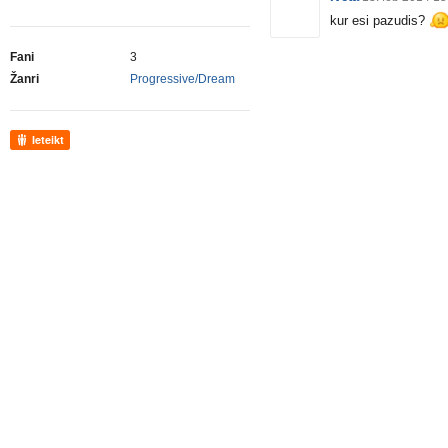
kur esi pazudis?
Fani
3
Žanri
Progressive/Dream
Ieteikt