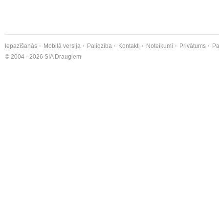
Iepazīšanās
Mobilā versija
Palīdzība
Kontakti
Noteikumi
Privātums
Pa
© 2004 - 2026 SIA Draugiem