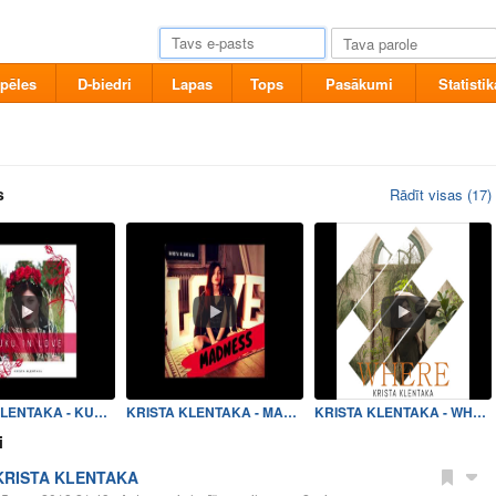
pēles
D-biedri
Lapas
Tops
Pasākumi
Statistik
s
Rādīt visas (17)
KRISTA KLENTAKA - KUKU IN L…
KRISTA KLENTAKA - MADNESS
KRISTA KLENTAKA - WHERE
i
KRISTA KLENTAKA