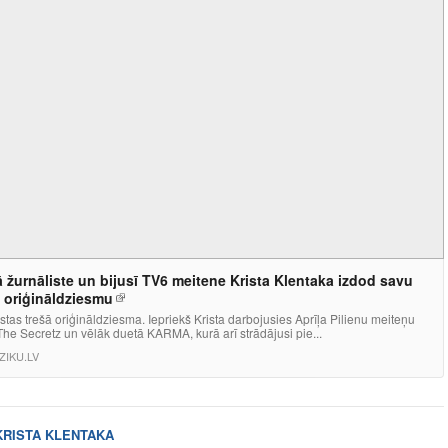
 žurnāliste un bijusī TV6 meitene Krista Klentaka izdod savu
 oriģināldziesmu
ristas trešā oriģināldziesma. Iepriekš Krista darbojusies Aprīļa Pilienu meiteņu
he Secretz un vēlāk duetā KARMA, kurā arī strādājusi pie...
IKU.LV
KRISTA KLENTAKA