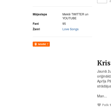
2
Mājaslapa
Meklē TWITTER un
YOUTUBE
Fani
95
Žanri
Love Songs
Ieteikt
7
Kris
Jaunā žu
oriģināld
Aprīļa P
strādāju
Man...
Patīk