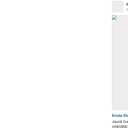
2
Krista K
Jaunā žur
oriģināld