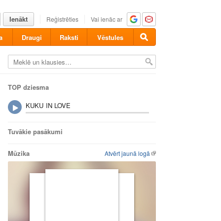
Ienākt
Reģistrēties
Vai ienāc ar
a
Draugi
Raksti
Vēstules
TOP dziesma
KUKU IN LOVE
Tuvākie pasākumi
Mūzika
Atvērt jaunā logā