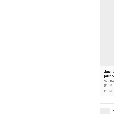
Jaunā
jauno
Šī ir K
grupā T
PARMUZ