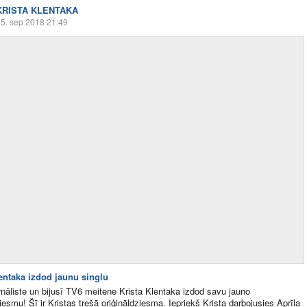
KRISTA KLENTAKA
5. sep 2018 21:49
lentaka izdod jaunu singlu
nāliste un bijusī TV6 meitene Krista Klentaka izdod savu jauno
ziesmu! Šī ir Kristas trešā oriģināldziesma. Iepriekš Krista darbojusies Aprīļa