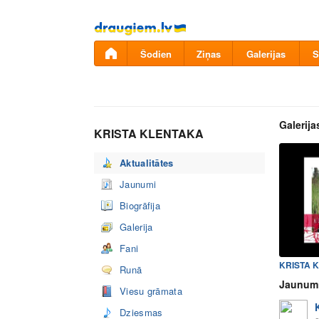
Pāriet
uz
saturu
Šodien
Ziņas
Galerijas
S
Galerija
KRISTA KLENTAKA
Aktualitātes
Jaunumi
Biogrāfija
Galerija
Fani
Runā
Jaunum
Viesu grāmata
Dziesmas