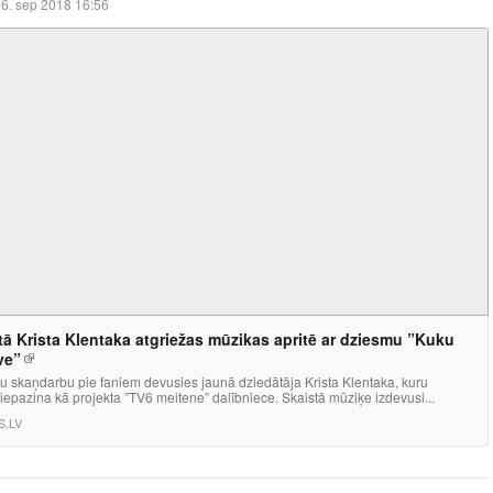
6. sep 2018 16:56
tā Krista Klentaka atgriežas mūzikas apritē ar dziesmu ”Kuku
ve”
u skaņdarbu pie faniem devusies jaunā dziedātāja Krista Klentaka, kuru
 iepazina kā projekta ”TV6 meitene” dalībniece. Skaistā mūziķe izdevusi...
S.LV