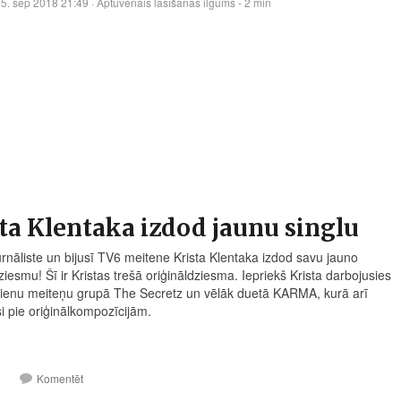
5. sep 2018 21:49
· Aptuvenais lasīšanas ilgums - 2 min
ta Klentaka izdod jaunu singlu
rnāliste un bijusī TV6 meitene Krista Klentaka izdod savu jauno
ziesmu! Šī ir Kristas trešā oriģināldziesma. Iepriekš Krista darbojusies
ilienu meiteņu grupā The Secretz un vēlāk duetā KARMA, kurā arī
si pie oriģinālkompozīcijām.
1
Komentēt