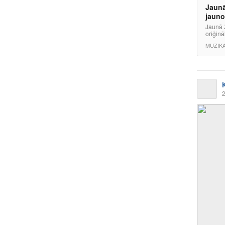
Jaunā
jauno
Jaunā ž
oriģinā
MUZIK
2