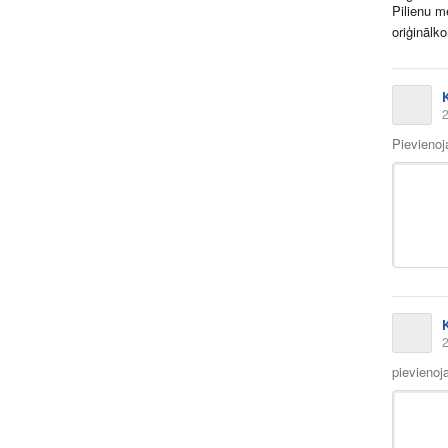
Pilienu m
oriģinālk
2
Pievieno
2
pievienoj