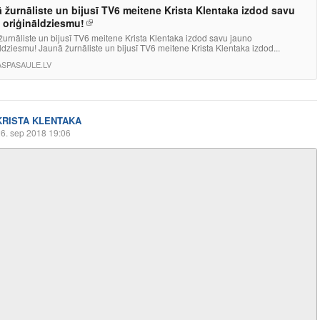
 žurnāliste un bijusī TV6 meitene Krista Klentaka izdod savu
 oriģināldziesmu!
urnāliste un bijusī TV6 meitene Krista Klentaka izdod savu jauno
ldziesmu! Jaunā žurnāliste un bijusī TV6 meitene Krista Klentaka izdod...
ASPASAULE.LV
KRISTA KLENTAKA
6. sep 2018 19:06