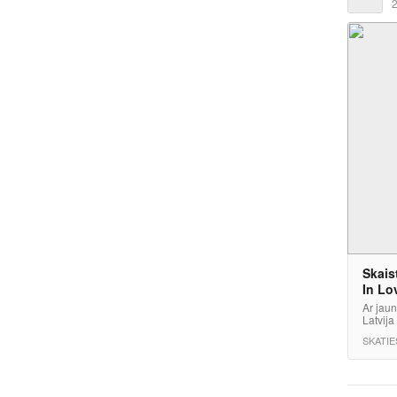
2
Skais
In Lo
Ar jaun
Latvija
SKATIE