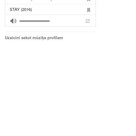
STAY (2016)
Put Your Records On (2015)
Dont know why (2014)
Uzaicini sekot mūziķa profilam
Bubbly (2012)
The War Is Not Over (2012)
Beautiful (2012)
Nepārdod mani enģeļiem (2011)
Your Song (2013)
Beautiful (2013)
Es dāvinu tev šo dienu (2012)
Tici sev (2010)
Mamma Marija (8g.)