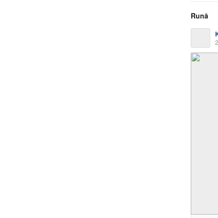
Runā
2