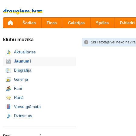
Pāriet
uz
saturu
Šodien
Ziņas
Galerijas
Spēles
D-biedri
klubu muzika
Šis lietotājs vēl neko nav raks
Aktualitātes
Jaunumi
Biogrāfija
Galerija
Fani
Runā
Viesu grāmata
Dziesmas