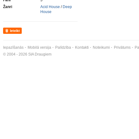
Fani
3
Žanri
Acid House
/
Deep
House
Ieteikt
Iepazīšanās
Mobilā versija
Palīdzība
Kontakti
Noteikumi
Privātums
Pa
© 2004 - 2026 SIA Draugiem