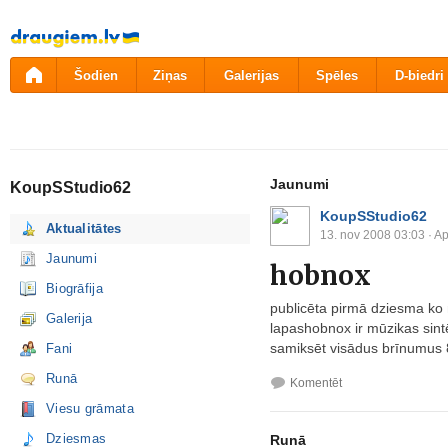
Pāriet
uz
saturu
Šodien
Ziņas
Galerijas
Spēles
D-biedri
Jaunumi
KoupSStudio62
KoupSStudio62
Aktualitātes
13. nov 2008 03:03
· Ap
Jaunumi
hobnox
Biogrāfija
publicēta pirmā dziesma ko 
Galerija
lapashobnox ir mūzikas sintē
samiksēt visādus brīnumus
Fani
Runā
Komentēt
Viesu grāmata
Dziesmas
Runā