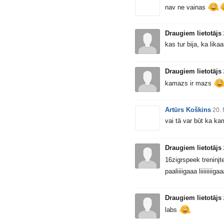
nav ne vainas
Draugiem lietotājs
kas tur bija, ka likaa
Draugiem lietotājs
kamazs ir mazs
Artūrs Koškins
20. 
vai tā var būt ka k
Draugiem lietotājs
16zigrspeek treninjte
paaliiiigaaa liiiiiiiiga
Draugiem lietotājs
labs