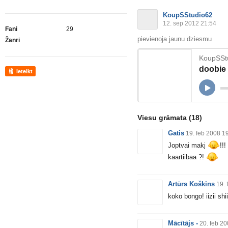
KoupSStudio62
12. sep 2012 21:54
Fani
29
pievienoja jaunu dziesmu
Žanri
KoupSSt
doobie
Ieteikt
Viesu grāmata
(18)
Gatis
19. feb 2008 1
Joptvai makj
!!
kaartiibaa ?!
Artūrs Koškins
19. 
koko bongo! iizii shi
Mācītājs -
20. feb 2