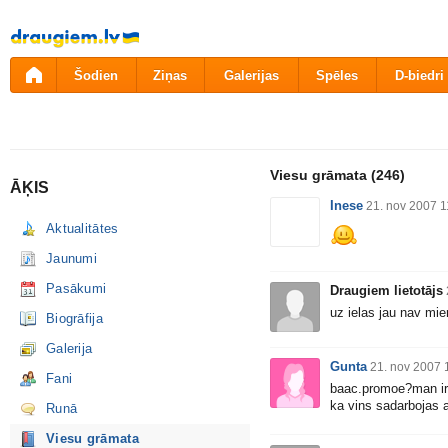
Pāriet
uz
saturu
Šodien
Ziņas
Galerijas
Spēles
D-biedri
Viesu grāmata
(246)
ĀĶIS
Inese
21. nov 2007 1
Aktualitātes
Jaunumi
Pasākumi
Draugiem lietotājs
uz ielas jau nav mier
Biogrāfija
Galerija
Gunta
21. nov 2007 
Fani
baac.promoe?man ir m
ka vins sadarbojas ar
Runā
Viesu grāmata