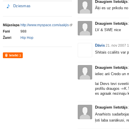
Draugiem lietotājs
Dziesmas
Āķi es uz prikolu no
Draugiem lietotājs
Mājaslapa
http://www.myspace.com/aakjis
LV & SWE nice
Fani
988
Žanri
Hip Hop
Dāvis
21. nov 2007 
Shitais ccaliits var
Ieteikt
3
Draugiem lietotājs
ieliec arii Credo un 
lai Dievs tevi sveetii
profilu draugos -=K.
es agraak nezinaju ka
Draugiem lietotājs
Anarhists sadarbojas
ļoti laba sanākusi, r