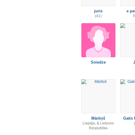
juris
e pa
(41)
Sniedze
Mārtiņš
Gatis 
Liepāja, & Lietuvos
Respublika