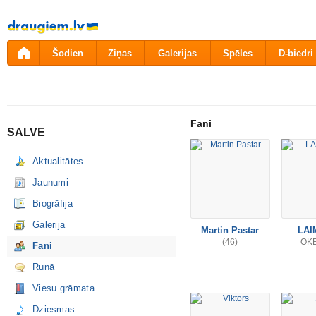
Pāriet
uz
saturu
Šodien
Ziņas
Galerijas
Spēles
D-biedri
Fani
SALVE
Aktualitātes
Jaunumi
Biogrāfija
Galerija
Martin Pastar
LAI
(46)
OK
Fani
Runā
Viesu grāmata
Dziesmas