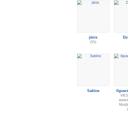
jānis
Dz
(55)
Sabīne
Ilgvar
VIE
www.k
Murjā