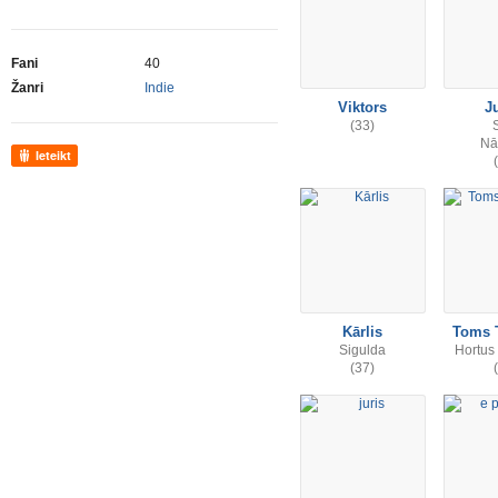
Fani
40
Žanri
Indie
Viktors
J
(33)
Nā
Ieteikt
Kārlis
Toms 
Sigulda
Hortus
(37)