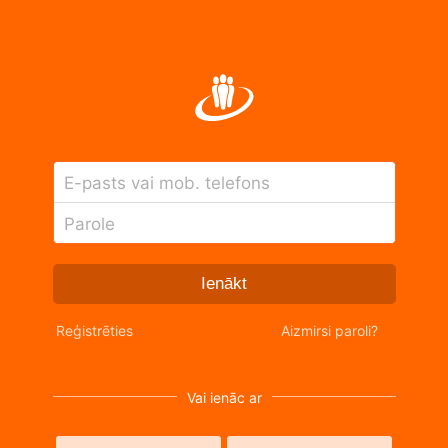
E-pasts vai mob. telefons
Parole
Ienākt
Reģistrēties
Aizmirsi paroli?
Vai ienāc ar