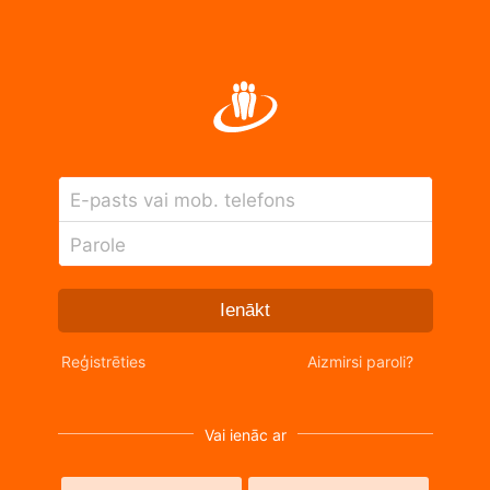
E-pasts vai mob. telefons
Parole
Ienākt
Reģistrēties
Aizmirsi paroli?
Vai ienāc ar