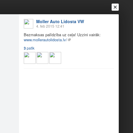
Moller Auto Lidosta VW
4. feb 2015 12:41
Bezmaksas palīdzība uz ceļa! Uzzini vairāk:
www.mollerautolidosta.lv/
3
patīk
Ienākt
Reģistrēties
Vai ienāc ar
a
Draugi
Raksti
Vēstules