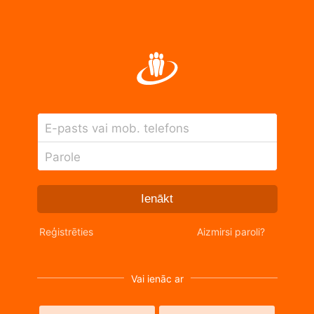
E-pasts vai mob. telefons
Parole
Ienākt
Reģistrēties
Aizmirsi paroli?
Vai ienāc ar