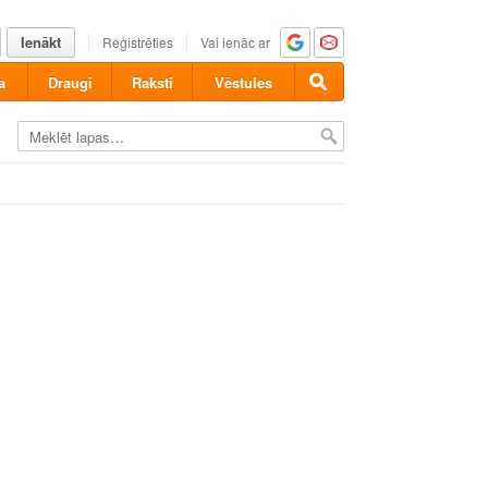
Ienākt
Reģistrēties
Vai ienāc ar
a
Draugi
Raksti
Vēstules