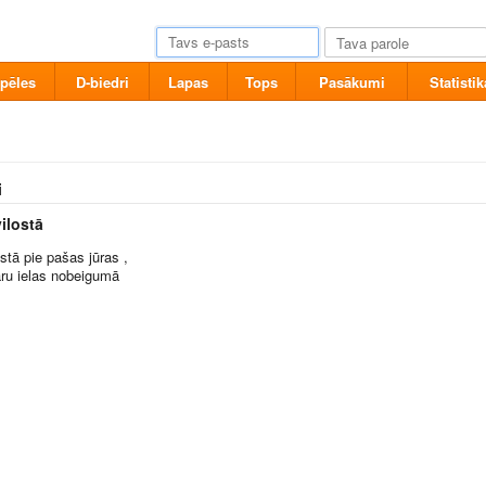
pēles
D-biedri
Lapas
Tops
Pasākumi
Statistik
i
ilostā
stā pie pašas jūras ,
aru ielas nobeigumā