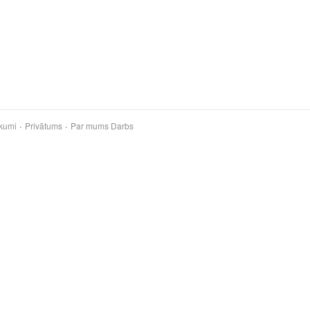
kumi
Privātums
Par mums
Darbs