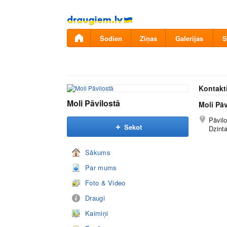
Pāriet
uz
saturu
Šodien
Ziņas
Galerijas
S
Kontakt
Moli Pāvilostā
Moli Pāv
Pāvilo
Sekot
Dzint
Sākums
Par mums
Foto & Video
Draugi
Kaimiņi