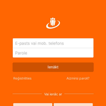
E-pasts vai mob. telefons
Parole
Ienākt
Reģistrēties
Aizmirsi paroli?
Vai ienāc ar