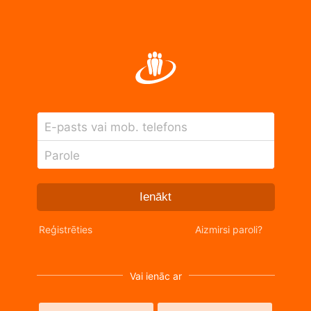
E-pasts vai mob. telefons
Parole
Ienākt
Reģistrēties
Aizmirsi paroli?
Vai ienāc ar