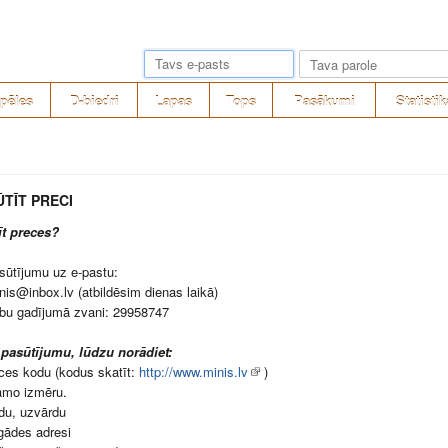
pēles
D-biedri
Lapas
Tops
Pasākumi
Statistik
ŪTĪT PRECI
īt preces?
sūtījumu uz e-pastu:
nis@inbox.lv (atbildēsim dienas laikā)
ību gadījumā zvani: 29958747
 pasūtījumu, lūdzu norādiet:
ces kodu (kodus skatīt:
http://www.minis.lv
)
amo izmēru.
du, uzvārdu
gādes adresi