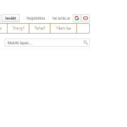
Ienākt
Reģistrēties
Vai ienāc ar
a
Draugi
Raksti
Vēstules