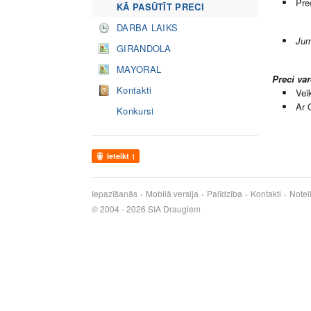
Pre
KĀ PASŪTĪT PRECI
DARBA LAIKS
Jum
GIRANDOLA
MAYORAL
Preci va
Kontakti
Vei
Ar 
Konkursi
Ieteikt
1
Iepazīšanās
Mobilā versija
Palīdzība
Kontakti
Notei
© 2004 - 2026 SIA Draugiem