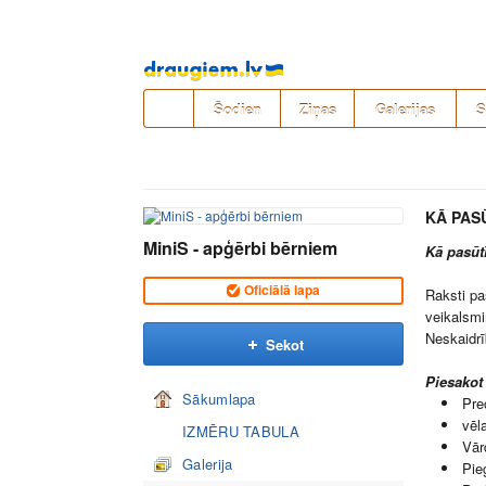
Pāriet
uz
saturu
Šodien
Ziņas
Galerijas
S
KĀ PAS
MiniS - apģērbi bērniem
Kā pasūt
Oficiālā lapa
Raksti pa
veikalsmi
Neskaidr
Sekot
Piesakot
Sākumlapa
Pre
vēl
IZMĒRU TABULA
Vār
Galerija
Pie