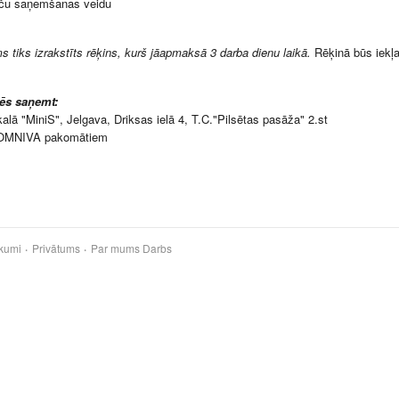
ču saņemšanas veidu
s tiks izrakstīts rēķins, kurš jāapmaksā 3 darba dienu laikā.
Rēķinā būs iekļ
rēs saņemt:
kalā "MiniS", Jelgava, Driksas ielā 4, T.C."Pilsētas pasāža" 2.st
OMNIVA pakomātiem
kumi
Privātums
Par mums
Darbs