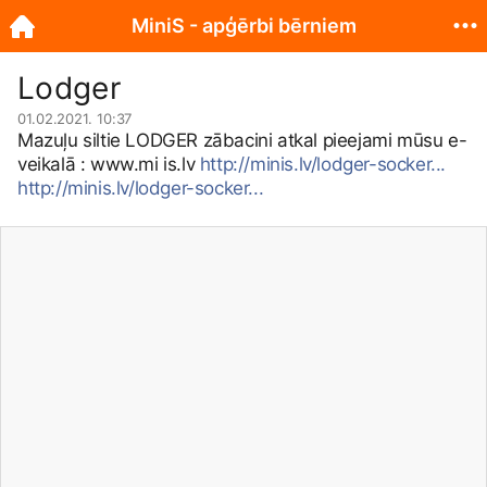
MiniS - apģērbi bērniem
Lodger
01.02.2021. 10:37
Mazuļu siltie LODGER zābacini atkal pieejami mūsu e-
veikalā : www.mi
is.lv
http://minis.lv/lodger-socker...
http://minis.lv/lodger-socker...