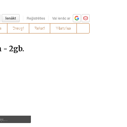
Ienākt
Reģistrēties
Vai ienāc ar
a
Draugi
Raksti
Vēstules
- 2gb.
tiņi,…