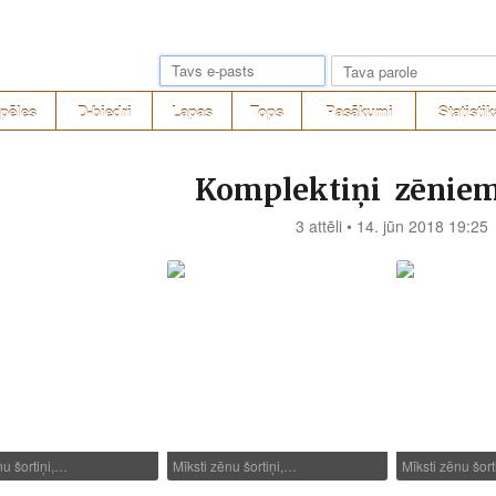
pēles
D-biedri
Lapas
Tops
Pasākumi
Statistik
Komplektiņi zēniem 
3 attēli • 14. jūn 2018 19:25
nu šortiņi,…
Mīksti zēnu šortiņi,…
Mīksti zēnu šor