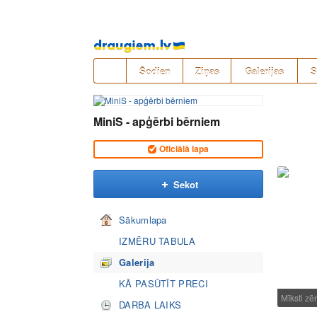
Pāriet
uz
saturu
Šodien
Ziņas
Galerijas
S
MiniS - apģērbi bērniem
Oficiālā lapa
Sekot
Sākumlapa
IZMĒRU TABULA
Galerija
KĀ PASŪTĪT PRECI
Mīksti zē
DARBA LAIKS