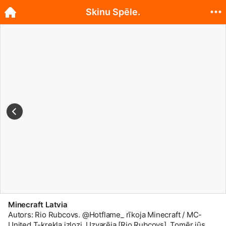
Skinu Spēle.
Minecraft Latvia
Autors: Rio Rubcovs. @Hotflame_ rīkoja Minecraft / MC-
United T-krekla izlozi. Uzvarēja [Rio Rubcovs]. Tomēr jūs