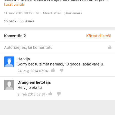
varat turpināt iesūtīt sevis zīmētus skinus, neaizmirstiet par
Lasīt vairāk
karikatūras vārdu. [Zīmējumus kuri aizvainos spēlētājus vai
11. nov 2013 18:12 · 
 · 
Atvērt attēlu pilnā izmērā
būs (ctrl+save) no Google netiks ievietoti!]
15
patīk
·
55
iesaka
Komentāri
2
Kārtot dilstoši
Autorizējies, lai komentētu
Helvijs
Sorry bet tu zīmēt nemāki, 10 gados labāk varēju.
24. aug 2014 07:04 ·
Draugiem lietotājs
Helvij piekritu
8. feb 2015 08:01 ·