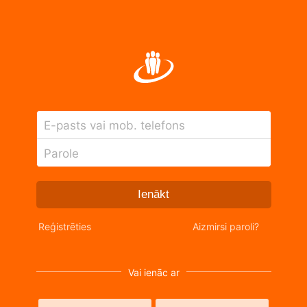
E-pasts vai mob. telefons
Parole
Ienākt
Reģistrēties
Aizmirsi paroli?
Vai ienāc ar