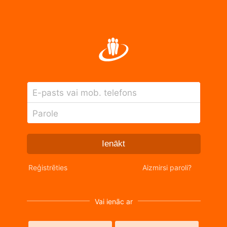
E-pasts vai mob. telefons
Parole
Ienākt
Reģistrēties
Aizmirsi paroli?
Vai ienāc ar