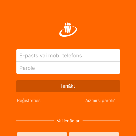
E-pasts vai mob. telefons
Parole
Ienākt
Reģistrēties
Aizmirsi paroli?
Vai ienāc ar