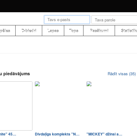
pēles
D-biedri
Lapas
Tops
Pasākumi
Statistik
u piedāvājums
Rādīt visas (35)
hite" 45…
Divdaļīgs komplekts "N…
"MICKEY" džinsi a…