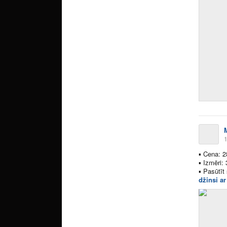
1
▪
Cena: 2
▪
Izmēri: 
▪
Pasūtīt 
džinsi a