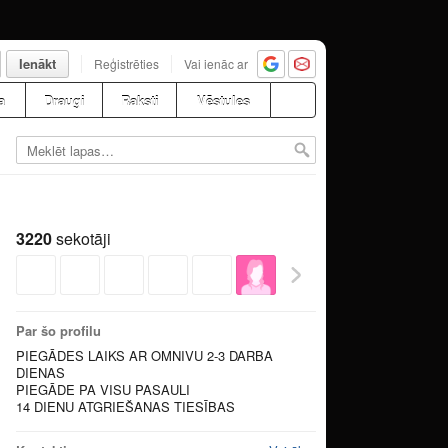
Ienākt
Reģistrēties
Vai ienāc ar
a
Draugi
Raksti
Vēstules
3220
sekotāji
Par šo profilu
PIEGĀDES LAIKS AR OMNIVU 2-3 DARBA
DIENAS
PIEGĀDE PA VISU PASAULI
14 DIENU ATGRIEŠANAS TIESĪBAS