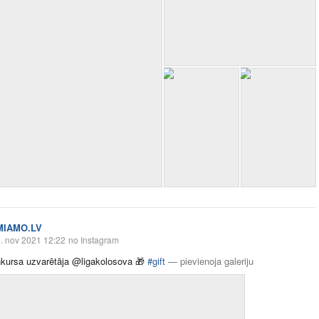
MIAMO.LV
. nov 2021 12:22
no Instagram
kursa uzvarētāja @ligakolosova
🎁
#gift
—
pievienoja galeriju