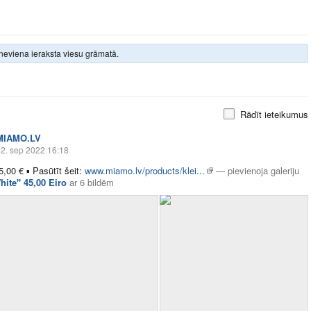
neviena ieraksta viesu grāmatā.
Rādīt ieteikumus
MIAMO.LV
2. sep 2022 16:18
5,00 €
▪
Pasūtīt šeit:
www.miamo.lv/products/klei...
—
pievienoja galeriju
hite" 45,00 Eiro
ar
6 bildēm