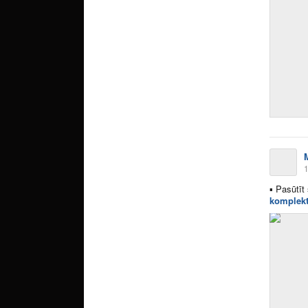
1
▪
Pasūtīt 
komplekt