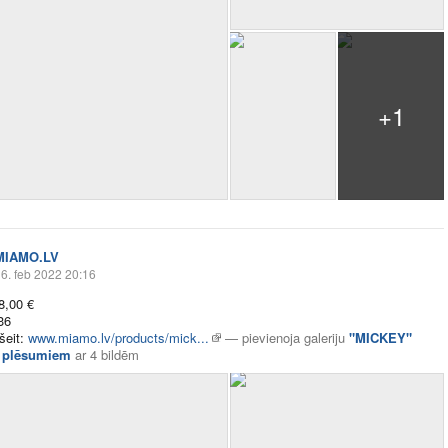
+1
MIAMO.LV
6. feb 2022 20:16
8,00 €
36
šeit:
www.miamo.lv/products/mick...
—
pievienoja galeriju
"MICKEY"
r plēsumiem
ar
4 bildēm