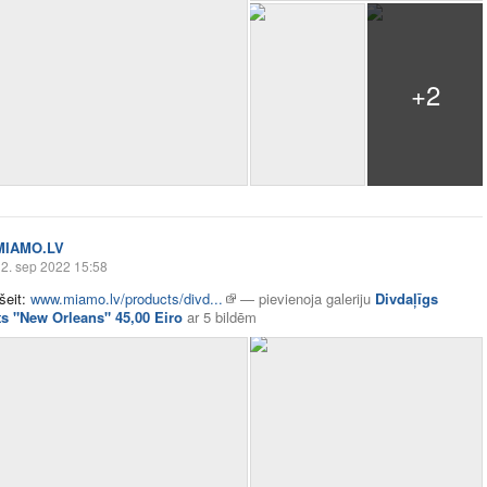
+2
MIAMO.LV
2. sep 2022 15:58
šeit:
www.miamo.lv/products/divd...
—
pievienoja galeriju
Divdaļīgs
s "New Orleans" 45,00 Eiro
ar
5 bildēm