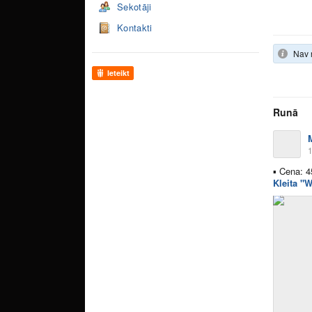
Sekotāji
Kontakti
Nav 
Ieteikt
Runā
1
▪
Cena: 4
Kleita "W