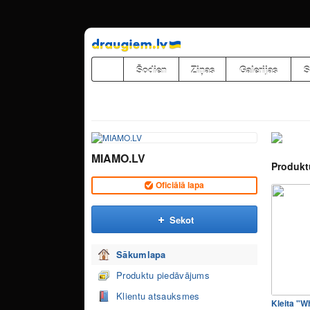
Pāriet
uz
saturu
Šodien
Ziņas
Galerijas
S
MIAMO.LV
Produkt
Oficiālā lapa
Sekot
Sākumlapa
Produktu piedāvājums
Klientu atsauksmes
Kleita "W