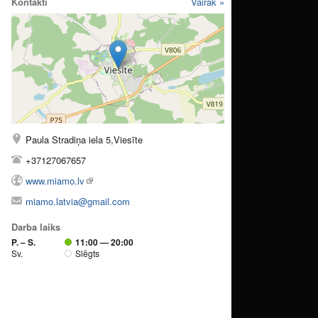
Kontakti
Vairāk »
Paula Stradiņa iela 5,Viesīte
+37127067657
www.miamo.lv
miamo.latvia@gmail.com
Darba laiks
P. – S.
11:00 — 20:00
Sv.
Slēgts