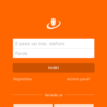
E-pasts vai mob. telefons
Parole
Ienākt
Reģistrēties
Aizmirsi paroli?
Vai ienāc ar