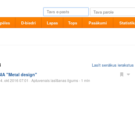
pēles
D-biedri
Lapas
Tops
Pasākumi
Statistik
i
Lasīt senākus ierakstus
SIA "Metal design"
4. okt 2016 07:01
· Aptuvenais lasīšanas ilgums - 1 min