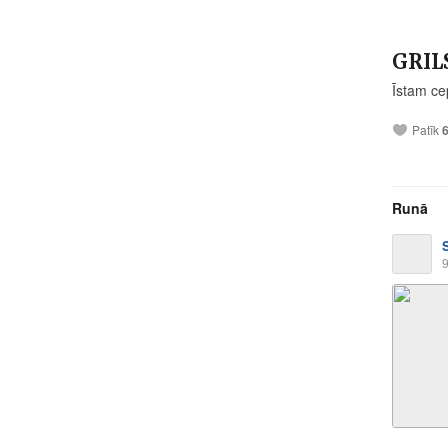
GRIL
Īstam ce
Patīk
Runā
9