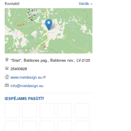
Kontakti
Vairāk »
"Stari", Baldones pag., Baldones nov., LV-2125
25400828
www.metdesign.eu
info@metdesign.eu
IESPĒJAMS PASŪTĪT