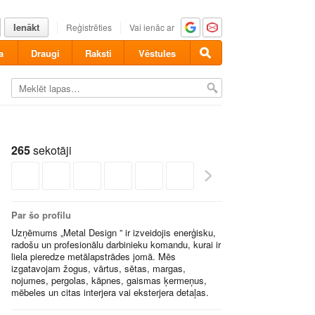
Ienākt
Reģistrēties
Vai ienāc ar
a
Draugi
Raksti
Vēstules
265
sekotāji
Par šo profilu
Uzņēmums „Metal Design ” ir izveidojis enerģisku,
radošu un profesionālu darbinieku komandu, kurai ir
liela pieredze metālapstrādes jomā. Mēs
izgatavojam žogus, vārtus, sētas, margas,
nojumes, pergolas, kāpnes, gaismas ķermeņus,
mēbeles un citas interjera vai eksterjera detaļas.