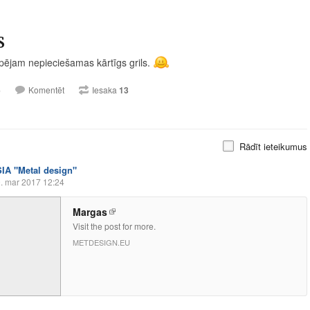
S
pējam nepieciešamas kārtīgs grils.
6
Komentēt
Iesaka
13
Rādīt ieteikumus
SIA "Metal design"
. mar 2017 12:24
Margas
Visit the post for more.
METDESIGN.EU