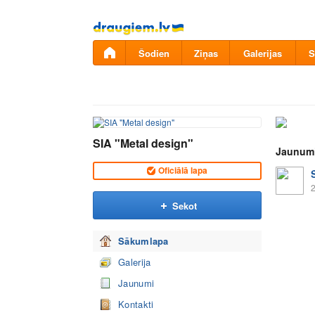
Pāriet
uz
saturu
Šodien
Ziņas
Galerijas
S
SIA "Metal design"
Jaunum
Oficiālā lapa
2
Sekot
Sākumlapa
Galerija
Jaunumi
Kontakti