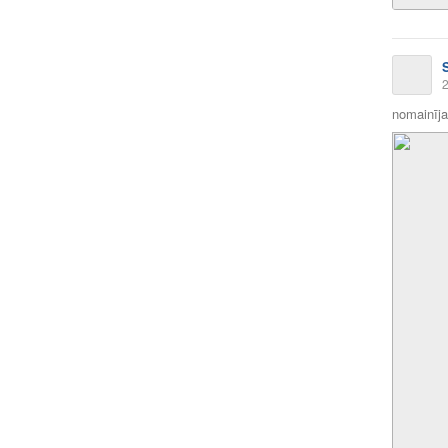
2
nomainīja 