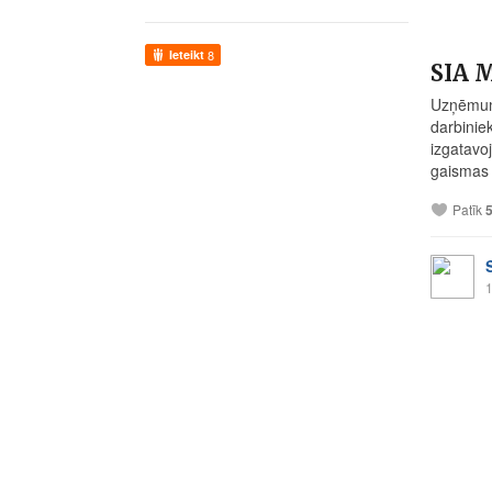
Ieteikt
8
SIA M
Uzņēmums
darbinie
izgatavo
gaismas 
Patīk
1