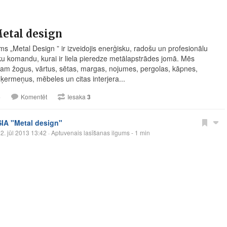
etal design
 „Metal Design ” ir izveidojis enerģisku, radošu un profesionālu
ku komandu, kurai ir liela pieredze metālapstrādes jomā. Mēs
jam žogus, vārtus, sētas, margas, nojumes, pergolas, kāpnes,
ķermeņus, mēbeles un citas interjera...
5
Komentēt
Iesaka
3
SIA "Metal design"
2. jūl 2013 13:42
· Aptuvenais lasīšanas ilgums - 1 min