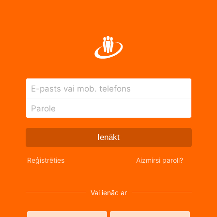
E-pasts vai mob. telefons
Parole
Ienākt
Reģistrēties
Aizmirsi paroli?
Vai ienāc ar